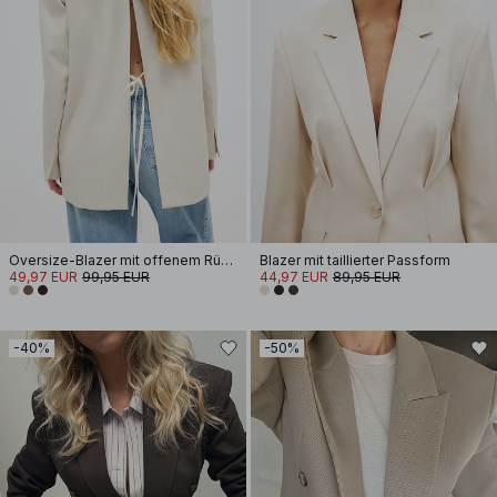
Oversize-Blazer mit offenem Rücken
Blazer mit taillierter Passform
49,97 EUR
99,95 EUR
44,97 EUR
89,95 EUR
-40%
-50%