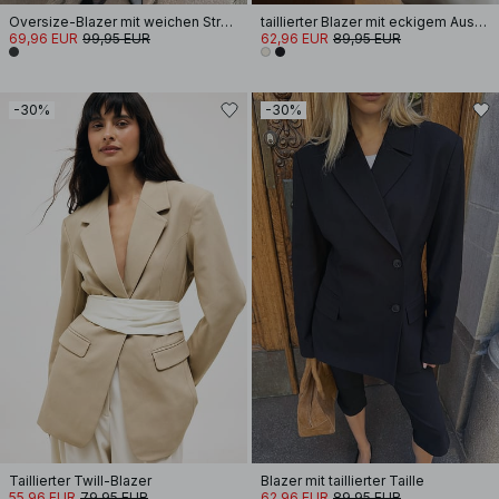
Oversize-Blazer mit weichen Streifen
taillierter Blazer mit eckigem Ausschnitt
69,96 EUR
99,95 EUR
62,96 EUR
89,95 EUR
-30%
-30%
Taillierter Twill-Blazer
Blazer mit taillierter Taille
55,96 EUR
79,95 EUR
62,96 EUR
89,95 EUR