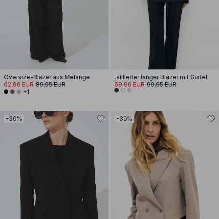
Oversize-Blazer aus Melange
taillierter langer Blazer mit Gürtel
62,96 EUR
89,95 EUR
69,96 EUR
99,95 EUR
+1
-30%
-30%