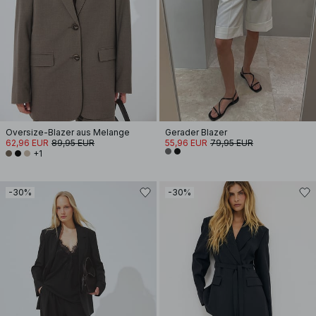
Oversize-Blazer aus Melange
Gerader Blazer
62,96 EUR
89,95 EUR
55,96 EUR
79,95 EUR
+1
-30%
-30%