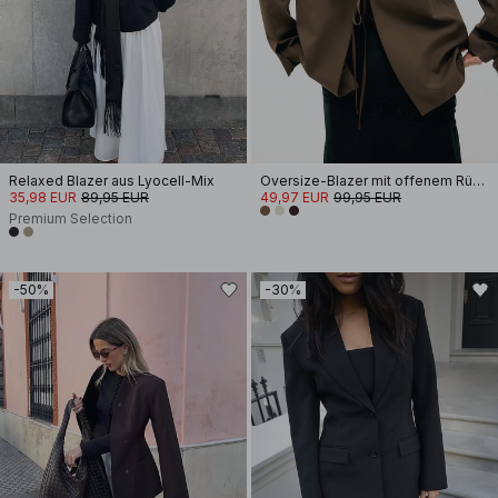
Relaxed Blazer aus Lyocell-Mix
Oversize-Blazer mit offenem Rücken
35,98 EUR
89,95 EUR
49,97 EUR
99,95 EUR
Premium Selection
-50%
-30%