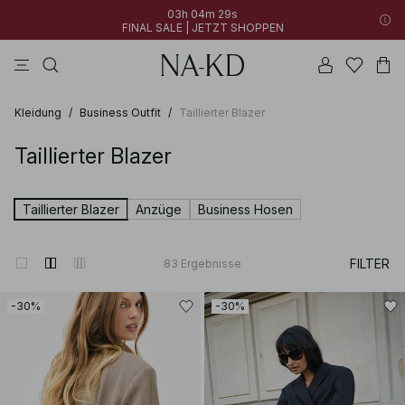
03h 04m 27s
FINAL SALE | JETZT SHOPPEN
longsleeves
tops
kleider
khakigrün
hosen
03h 04m 27s
30% RABATT AUF ALLES | JETZT SHOPPEN
FINAL SALE | JETZT SHOPPEN
Kleidung
/
Business Outfit
/
Taillierter Blazer
Taillierter Blazer
Taillierter Blazer
Anzüge
Business Hosen
FILTER
83
Ergebnisse
-30%
-30%