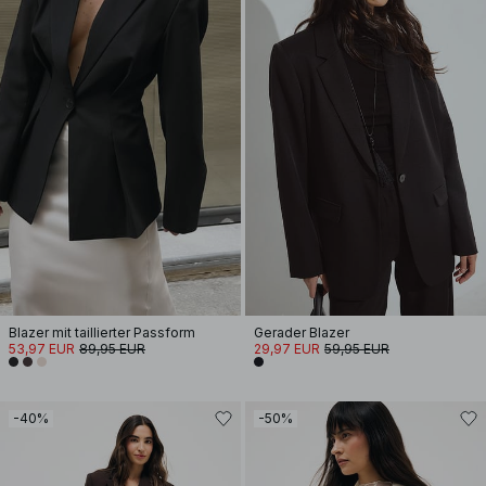
Blazer mit taillierter Passform
Gerader Blazer
53,97 EUR
89,95 EUR
29,97 EUR
59,95 EUR
-40%
-50%