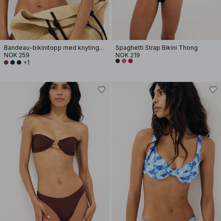
Bandeau-bikinitopp med knyting foran
Spaghetti Strap Bikini Thong
NOK 259
NOK 219
+1