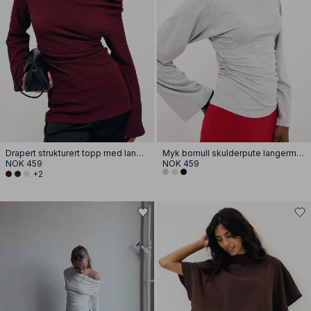
Drapert strukturert topp med lange ermer
Myk bomull skulderpute langermet T-skjorte
NOK 459
NOK 459
+2