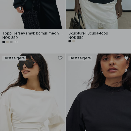
Topp i jersey i myk bomull med vide ermer
Skulpturell Scuba-topp
NOK 359
NOK 559
+1
Bestselgere
Bestselgere