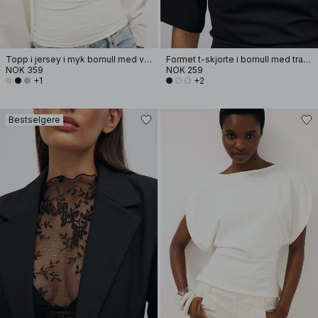
Topp i jersey i myk bomull med vide ermer
Formet t-skjorte i bomull med traktformet hals
NOK 359
NOK 259
+1
+2
Bestselgere