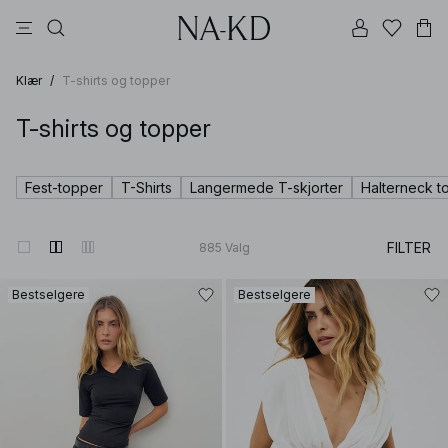
bukser
kjoler
topper
svarte
dyp brun
Klær
/
T-shirts og topper
T-shirts og topper
Fest-topper
T-Shirts
Langermede T-skjorter
Halterneck t
FILTER
885
Valg
Bestselgere
Bestselgere