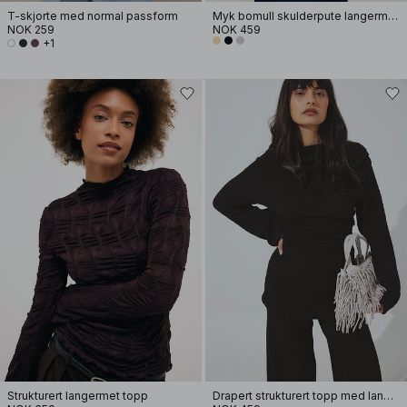
T-skjorte med normal passform
Myk bomull skulderpute langermet T-skjorte
NOK 259
NOK 459
+1
Strukturert langermet topp
Drapert strukturert topp med lange ermer