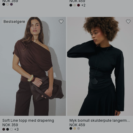
NOK 359
NOK 459
+2
Bestselgere
Soft Line topp med drapering
Myk bomull skulderpute langermet T-skjorte
NOK 359
NOK 459
+3