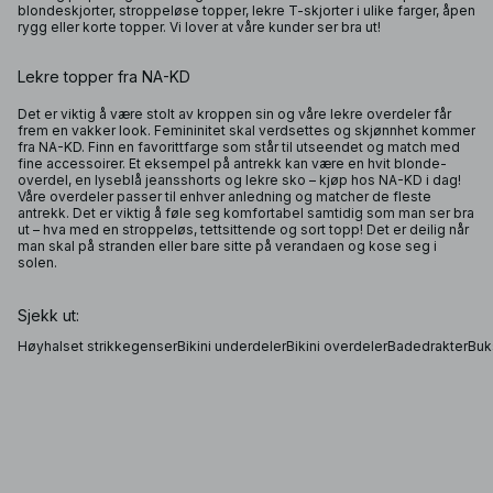
blondeskjorter, stroppeløse topper, lekre T-skjorter i ulike farger, åpen
rygg eller korte topper. Vi lover at våre kunder ser bra ut!
Lekre topper fra NA-KD
Det er viktig å være stolt av kroppen sin og våre lekre overdeler får
frem en vakker look. Femininitet skal verdsettes og skjønnhet kommer
fra NA-KD. Finn en favorittfarge som står til utseendet og match med
fine accessoirer. Et eksempel på antrekk kan være en hvit blonde-
overdel, en lyseblå jeansshorts og lekre sko – kjøp hos NA-KD i dag!
Våre overdeler passer til enhver anledning og matcher de fleste
antrekk. Det er viktig å føle seg komfortabel samtidig som man ser bra
ut – hva med en stroppeløs, tettsittende og sort topp! Det er deilig når
man skal på stranden eller bare sitte på verandaen og kose seg i
solen.
Sjekk ut:
Høyhalset strikkegenser
Bikini underdeler
Bikini overdeler
Badedrakter
Buks