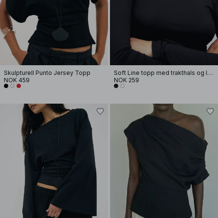
Skulpturell Punto Jersey Topp
Soft Line topp med trakthals og lange ermer
NOK 459
NOK 259