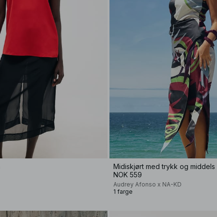
a
Midiskjørt med trykk og middels 
NOK 559
Audrey Afonso x NA-KD
1 farge