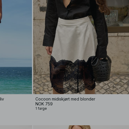
liv
Cocoon midiskjørt med blonder
NOK 759
1 farge