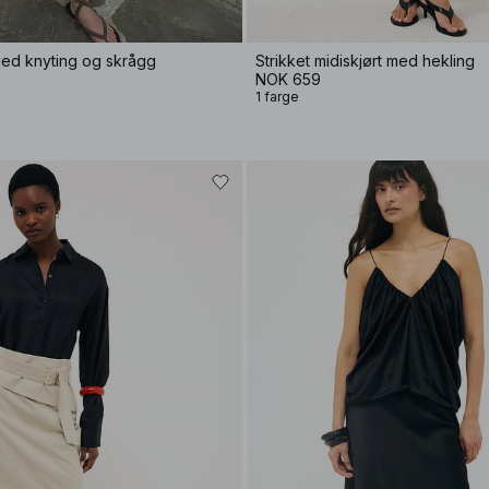
med knyting og skrågg
Strikket midiskjørt med hekling
NOK 659
1 farge