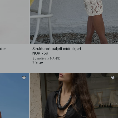
nder
Strukturert paljett midi-skjørt
NOK 759
Scandivv x NA-KD
1 farge