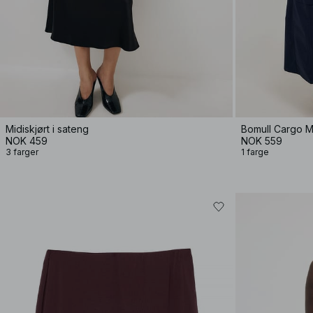
Midiskjørt i sateng
Bomull Cargo Mi
NOK 459
NOK 559
3 farger
1 farge