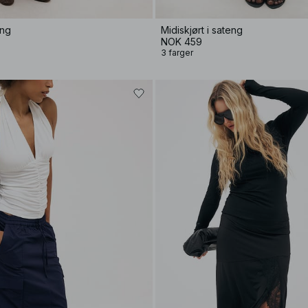
eng
Midiskjørt i sateng
NOK 459
3 farger