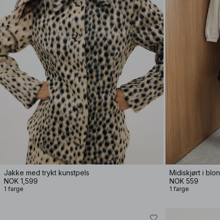
Jakke med trykt kunstpels
Midiskjørt i blo
NOK 1,599
NOK 559
1 farge
1 farge