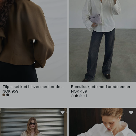
Tilpasset kort blazer med brede ermer
Bomullsskjorte med brede ermer
NOK 959
NOK 459
+1