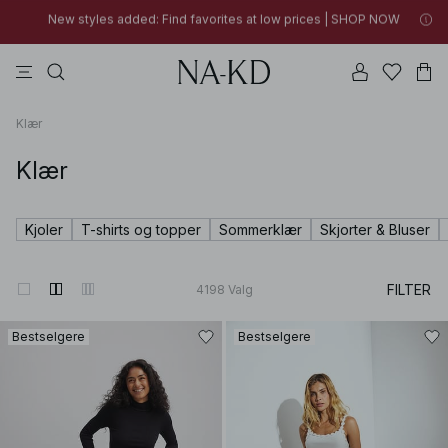
01h 47m 57s
FINAL SALE | SHOP NOW
topper
bukser
kjoler
perle
dyp brun
01h 47m 57s
New styles added: Find favorites at low prices | SHOP NOW
FINAL SALE | SHOP NOW
Klær
Klær
Kjoler
T-shirts og topper
Sommerklær
Skjorter & Bluser
FILTER
4198
Valg
Bestselgere
Bestselgere