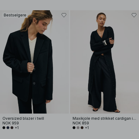
Bestselgere
Oversized blazer i twill
Maxikjole med strikket cardigan i ullblanding
NOK 959
NOK 859
+1
+1