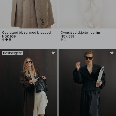
Oversized blazer med knappedetaljer i ryggen
Oversized skjorte i denim
NOK 959
NOK 659
Bestselgere