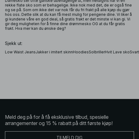
Damesko ser ofte ganske ubehagelige ut, men heldigvis har vi en
rekke flate sko som er behagelige. Ikke nok med det, de er også fine
og se på. Som om ikke det var nok får du fri frakt på alle kjøp du gjør
hos oss. Dette slik at du kan få mest mulig for pengene dine. Vi liker å
gi kundene våre en god deal, så gratis frakt er det minste vi kan gi. Vi
gir deg muligheten for å finne dine drømmesko OG at du får gratis
frakt. Hva mer kan du ønske deg?
Sjekk ut:
Low Waist Jeans
Jakker i imitert skinn
Hoodies
Solbriller
Hvit Lave sko
Svar
Meld deg på for å få eksklusive tilbud, spesielle
arrangementer og 15 % rabatt på ditt første kjøp!
TILMELD DIG