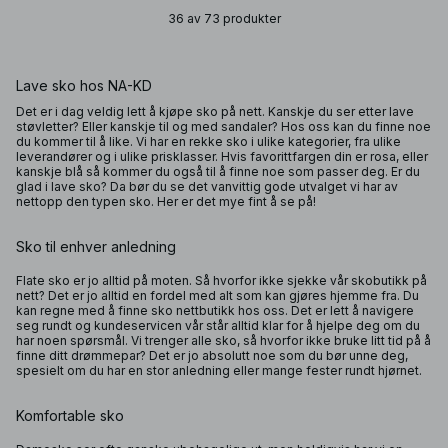
36 av 73 produkter
Lave sko hos NA-KD
Det er i dag veldig lett å kjøpe sko på nett. Kanskje du ser etter lave
støvletter? Eller kanskje til og med sandaler? Hos oss kan du finne noe
du kommer til å like. Vi har en rekke sko i ulike kategorier, fra ulike
leverandører og i ulike prisklasser. Hvis favorittfargen din er rosa, eller
kanskje blå så kommer du også til å finne noe som passer deg. Er du
glad i lave sko? Da bør du se det vanvittig gode utvalget vi har av
nettopp den typen sko. Her er det mye fint å se på!
Sko til enhver anledning
Flate sko er jo alltid på moten. Så hvorfor ikke sjekke vår skobutikk på
nett? Det er jo alltid en fordel med alt som kan gjøres hjemme fra. Du
kan regne med å finne sko nettbutikk hos oss. Det er lett å navigere
seg rundt og kundeservicen vår står alltid klar for å hjelpe deg om du
har noen spørsmål. Vi trenger alle sko, så hvorfor ikke bruke litt tid på å
finne ditt drømmepar? Det er jo absolutt noe som du bør unne deg,
spesielt om du har en stor anledning eller mange fester rundt hjørnet.
Komfortable sko