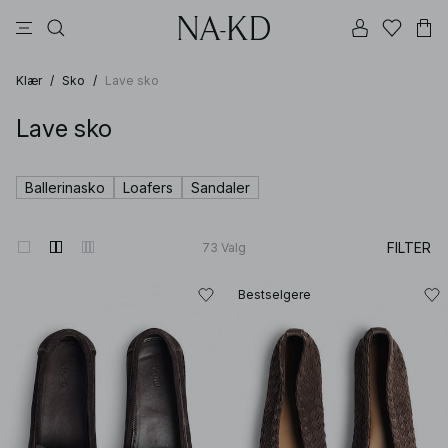
bukser
topper
kjoler
brune
svarte
Klær
/
Sko
/
Lave sko
Lave sko
Ballerinasko
Loafers
Sandaler
FILTER
73
Valg
Bestselgere