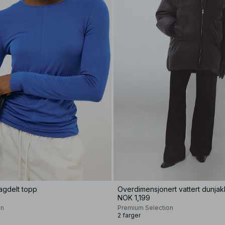
agdelt topp
Overdimensjonert vattert dunja
NOK 1,199
on
Premium Selection
2 farger