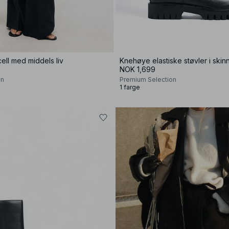
cell med middels liv
Knehøye elastiske støvler i skin
NOK 1,699
on
Premium Selection
1 farge