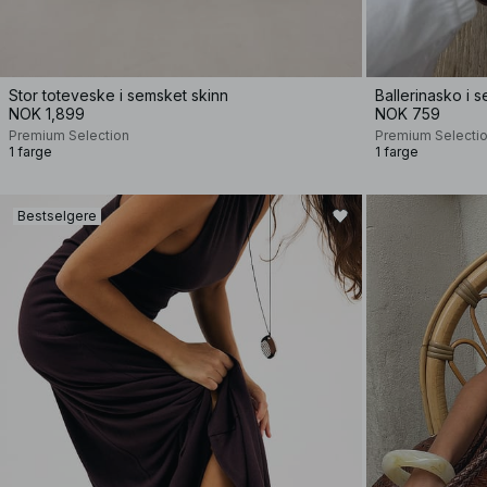
Stor toteveske i semsket skinn
Ballerinasko i 
NOK 1,899
NOK 759
Premium Selection
Premium Selecti
1 farge
1 farge
Bestselgere