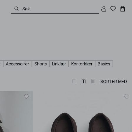
o
Accessoirer
Shorts
Linklær
Kontorklær
Basics
very special occasion to refined wardrobe heroes – all with that exquisite p
SORTER MED