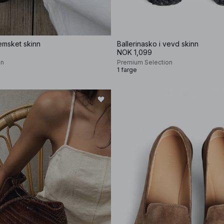
semsket skinn
Ballerinasko i vevd skinn
NOK 1,099
on
Premium Selection
1 farge