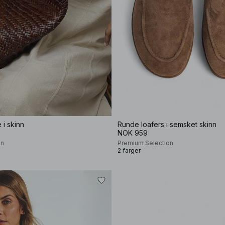
i skinn
Runde loafers i semsket skinn
NOK 959
on
Premium Selection
2 farger