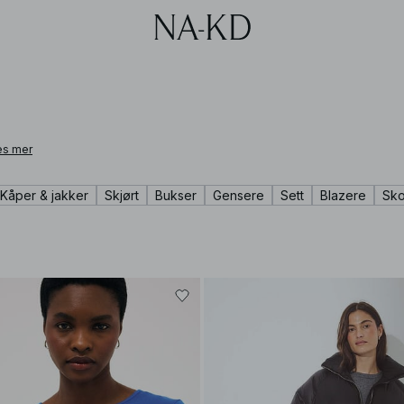
es mer
Kåper & jakker
Skjørt
Bukser
Gensere
Sett
Blazere
Sk
 leather, cashmere, alpaca wool, and linen. From pieces designed to elevate e