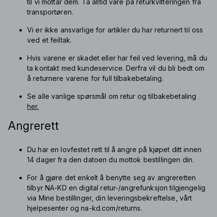
til vi mottar dem. Ta alltid vare på returkvitteringen fra
transportøren.
Vi er ikke ansvarlige for artikler du har returnert til oss
ved et feiltak.
Hvis varene er skadet eller har feil ved levering, må du
ta kontakt med kundeservice. Derfra vil du bli bedt om
å returnere varene for full tilbakebetaling.
Se alle vanlige spørsmål om retur og tilbakebetaling
her.
Angrerett
Du har en lovfestet rett til å angre på kjøpet ditt innen
14 dager fra den datoen du mottok bestillingen din.
For å gjøre det enkelt å benytte seg av angreretten
tilbyr NA-KD en digital retur-/angrefunksjon tilgjengelig
via Mine bestillinger, din leveringsbekreftelse, vårt
hjelpesenter og na-kd.com/returns.