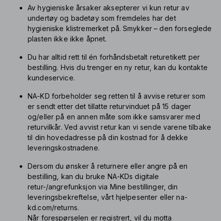
Av hygieniske årsaker aksepterer vi kun retur av
undertøy og badetøy som fremdeles har det
hygieniske klistremerket på. Smykker – den forseglede
plasten ikke ikke åpnet.
Du har alltid rett til
én
forhåndsbetalt returetikett per
bestilling. Hvis du trenger en ny retur, kan du kontakte
kundeservice.
NA-KD forbeholder seg retten til å avvise returer som
er sendt etter det tillatte returvinduet på 15 dager
og/eller på en annen måte som ikke samsvarer med
returvilkår. Ved avvist retur kan vi sende varene tilbake
til din hovedadresse på din kostnad for å dekke
leveringskostnadene.
Dersom du ønsker å returnere eller angre på en
bestilling, kan du bruke NA-KDs digitale
retur-/angrefunksjon via Mine bestillinger, din
leveringsbekreftelse, vårt hjelpesenter eller na-
kd.com/returns.
Når forespørselen er registrert, vil du motta