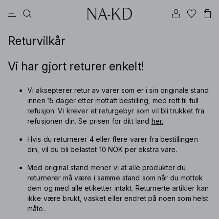
bukser
topper
kjoler
brune
hvite
Returvilkår
Vi har gjort returer enkelt!
Vi aksepterer retur av varer som er i sin originale stand
innen
15 dager
etter mottatt bestilling, med rett til full
refusjon. Vi krever et returgebyr som vil bli trukket fra
refusjonen din. Se prisen for ditt land
her.
Hvis du returnerer 4 eller flere varer fra bestillingen
din, vil du bli belastet
10 NOK per ekstra vare.
Med original stand mener vi at alle produkter du
returnerer må være i samme stand som når du mottok
dem og med alle etiketter intakt. Returnerte artikler kan
ikke være brukt, vasket eller endret på noen som helst
måte.