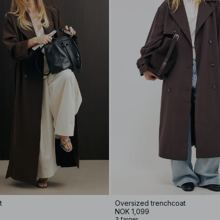
t
Oversized trenchcoat
NOK 1,099
3 farger