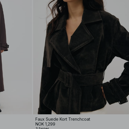
Faux Suede Kort Trenchcoat
NOK 1,299
3 farger