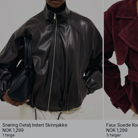
Snøring Detalj Imitert Skinnjakke
Faux Suede Kor
NOK 1,299
NOK 1,299
1 farge
3 farger