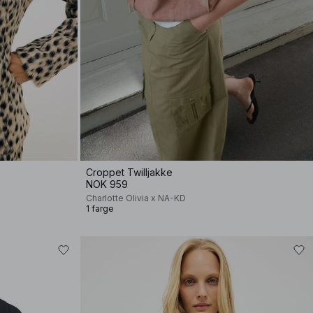
Croppet Twilljakke
NOK 959
Charlotte Olivia x NA-KD
1 farge