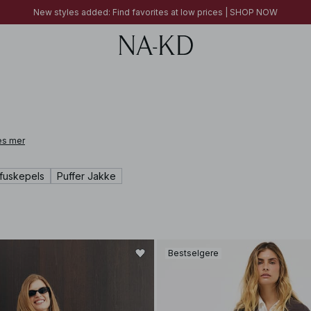
FINAL SALE | SHOP NOW
New styles added: Find favorites at low prices | SHOP NOW
FINAL SALE | SHOP NOW
es mer
 fuskepels
Puffer Jakke
Bestselgere