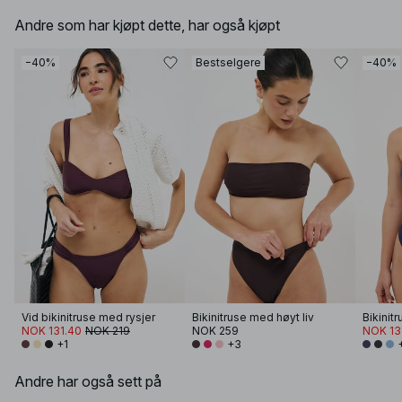
Andre som har kjøpt dette, har også kjøpt
−40%
Bestselgere
−40%
Vid bikinitruse med rysjer
Bikinitruse med høyt liv
Bikinit
NOK 131.40
NOK 219
NOK 259
NOK 13
+1
+3
Andre har også sett på