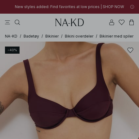
New styles added: Find favorites at low prices | SHOP NOW
topper
bukser
kjoler
perle
dyp brun
01h 38m 27s
New styles added: Find favorites at low prices | SHOP NOW
FINAL SALE | SHOP NOW
NA-KD
/
Badetøy
/
Bikinier
/
Bikini overdeler
/
Bikinier med spiler
−40%