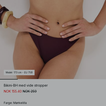
Model
:
173 cm - EU 75B
Bikini-BH med vide stropper
NOK 155.40
NOK 259
Farge
:
Mørkelilla