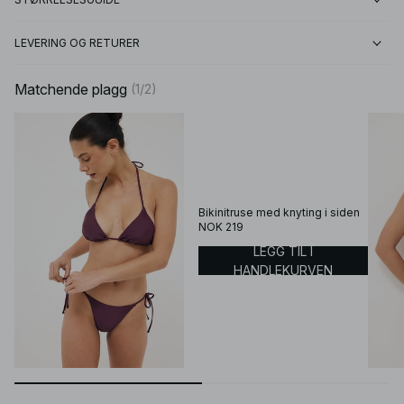
LEVERING OG RETURER
Matchende plagg
(
1
/
2
)
Bikinitruse med knyting i siden
NOK 219
LEGG TIL I
HANDLEKURVEN