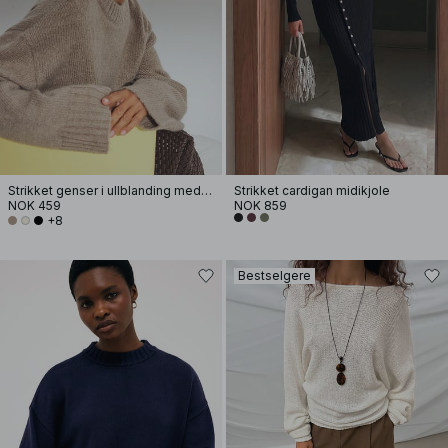
Strikket genser i ullblanding med rund hals
Strikket cardigan midikjole
NOK 459
NOK 859
+8
Bestselgere