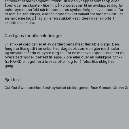
antrekket et mer komplett uttrykk. Bruk den kneppet som topp eller
åpen over en skjorte - like fin på kontoret som til en avslappet dag. En
polotrøye er perfekt når temperaturen synker. Velg en svart modell for
et rent, tidløst uttrykk, eller en ribbestrikket variant for mer struktur. For
en moderne lag på lag stil er en strikket vest ideell over skjorte, t
skjorte eller kjole.
Cardigans for alle anledninger
En strikket cardigan er et av garderobens mest fleksible plagg. Den
fungerer like godt i en enkel hverdagslook som den gjør med hæler
og smykker når du vil pynte deg litt. For en mer avslappet silhuett er en
oversized modell perfekt til jeans, kjole eller over en satinkjole. Strikk
fra NA-KD er laget for å brukes ofte - og for å føles like riktig hver
gang.
Sjekk ut:
Cut Out Sweaters
Hoodies
Høyhalset strikkegenser
Brun Gensere
Grønn G