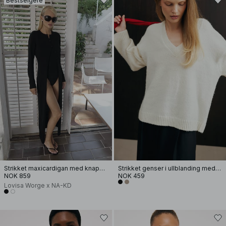
Bestselgere
Strikket maxicardigan med knappedetaljer
Strikket genser i ullblanding med V-hals
NOK 859
NOK 459
Lovisa Worge x NA-KD