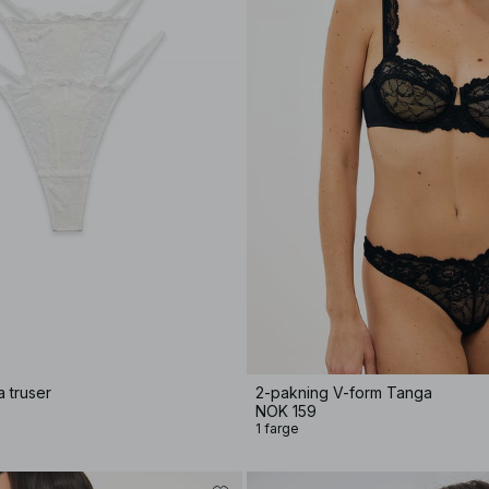
 truser
2-pakning V-form Tanga
NOK 159
1 farge