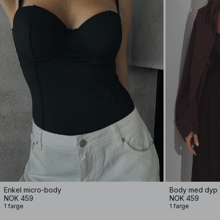
Enkel micro-body
Body med dyp 
NOK 459
NOK 459
1 farge
1 farge