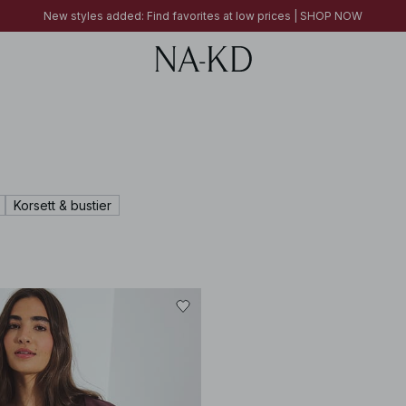
FINAL SALE | SHOP NOW
New styles added: Find favorites at low prices | SHOP NOW
FINAL SALE | SHOP NOW
Korsett & bustier