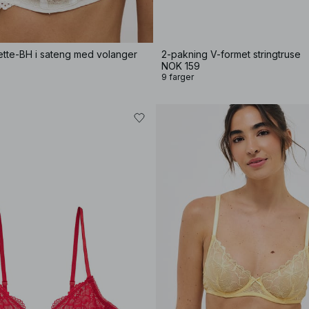
ette-BH i sateng med volanger
2-pakning V-formet stringtruse
NOK 159
9 farger