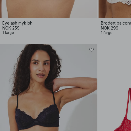
Eyelash myk bh
Brodert balcon
NOK 259
NOK 299
1 farge
1 farge