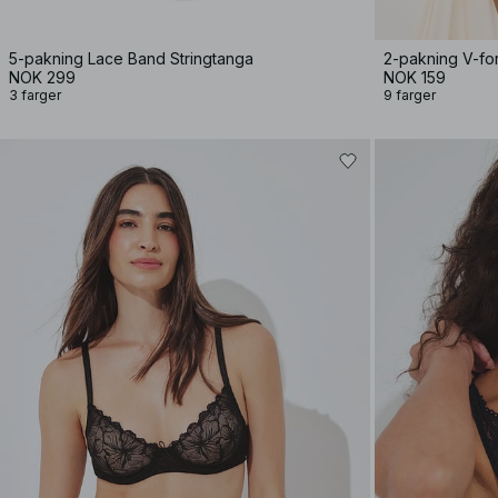
5-pakning Lace Band Stringtanga
2-pakning V-for
NOK 299
NOK 159
3 farger
9 farger