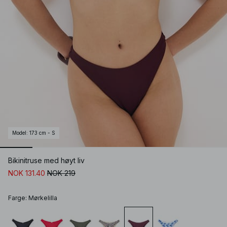
Model
:
173 cm - S
Bikinitruse med høyt liv
NOK 131.40
NOK 219
Farge
:
Mørkelilla