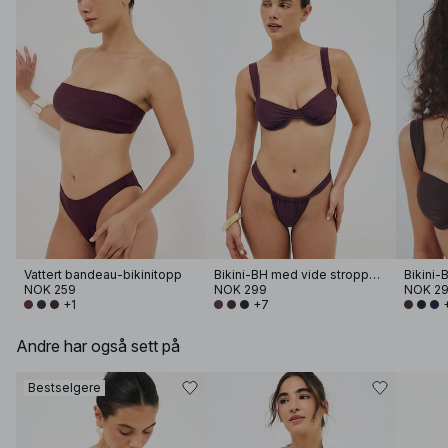
Vattert bandeau-bikinitopp
Bikini-BH med vide stropper og drapering
NOK 259
NOK 299
NOK 2
+1
+7
Andre har også sett på
Bestselgere