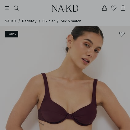
bukser
topper
kjoler
brune
hvite
NA-KD
/
Badetøy
/
Bikinier
/
Mix & match
−40%