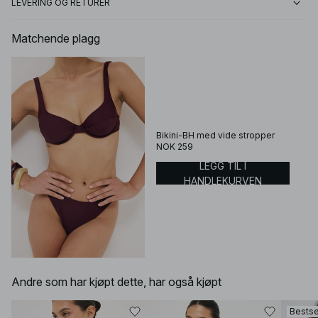
LEVERING OG RETURER
Matchende plagg
Bikini-BH med vide stropper
NOK 259
LEGG TIL I
HANDLEKURVEN
Andre som har kjøpt dette, har også kjøpt
Bestse