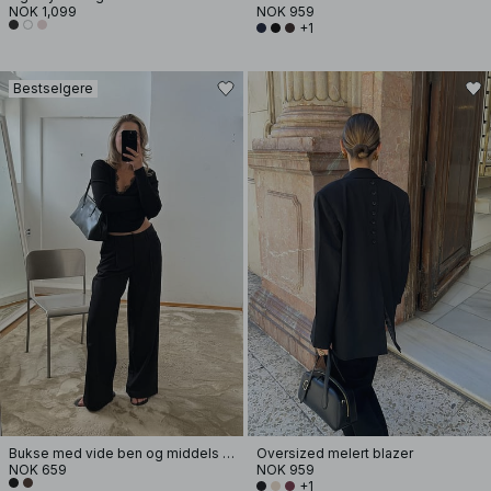
NOK 1,099
NOK 959
+1
Bestselgere
Bukse med vide ben og middels liv
Oversized melert blazer
NOK 659
NOK 959
+1