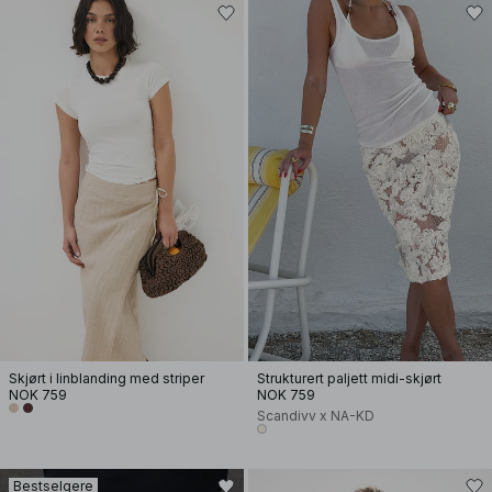
Skjørt i linblanding med striper
Strukturert paljett midi-skjørt
NOK 759
NOK 759
Scandivv x NA-KD
Bestselgere