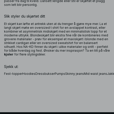
passer fra dag til kveld. Uansett lengde eller stil er skjørtet et plagg
som lett blir personlig.
Slik styler du skjørtet ditt
Et skjørt kan løfte et antrekk uten at du trenger å gjøre mye mer. La et
langt skjørt møte en oversized t shirt for en avslappet kontrast, eller
kombiner et asymmetrisk midiskjørt med en minimalistisk topp for et
moderne uttrykk. Blondeskjørt blir ekstra fine når de kombineres med
grovere materialer - prøv for eksempel et maxiskjørt i blonde med en
strikket cardigan eller en oversized sweatshirt for en balansert
silhuett. Hos NA-KD finner du skjørt i ulike materialer og snitt - perfekt
for både hverdag og fest. Ønsker du mer inspirasjon? Ta en titt på våre
kjoler
for flere stylingidéer.
Sjekk ut:
Fest-topper
Hoodies
Dressbukser
Pumps
Skinny jeans
Mid waist jeans
Jakk