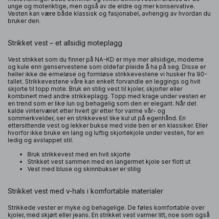
unge og moteriktige, men også av de eldre og mer konservative.
Vesten kan være både klassisk og fasjonabel, avhengig av hvordan du
bruker den.
Strikket vest – et allsidig moteplagg
Vest strikket som du finner på NA-KD er mye mer allsidige, moderne
og kule enn genservestene som oldefar pleide å ha på seg. Disse er
heller ikke de ermeløse og formløse strikkevestene vi husker fra 90-
tallet. Strikkevestene våre kan enkelt forvandle en leggings og hvit
skjorte til topp mote. Bruk en stilig vest til kjoler, skjorter eller
kombinert med andre strikkeplagg. Topp med krage under vesten er
en trend som er like lun og behagelig som den er elegant. Når det
kalde vinterværet etter hvert gir etter for varme vår- og
sommerkvelder, ser en strikkevest like kul ut på egenhånd. En
ettersittende vest og lekker bukse med vide ben er en klassiker. Eller
hvorfor ikke bruke en lang og luftig skjortekjole under vesten, for en
ledig og avslappet stil.
Bruk strikkevest med en hvit skjorte
Strikket vest sammen med en langermet kjole ser flott ut
Vest med bluse og skinnbukser er stilig
Strikket vest med v-hals i komfortable materialer
Strikkede vester er myke og behagelige. De føles komfortable over
kjoler, med skjørt eller jeans. En strikket vest varmer litt, noe som også