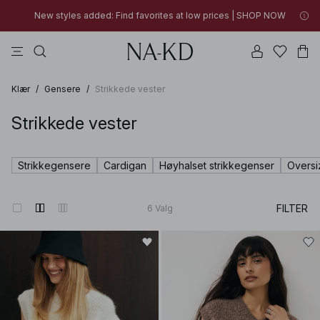
New styles added: Find favorites at low prices | SHOP NOW
topper
bukser
kjoler
brune
svarte
New styles added: Find favorites at low prices | SHOP NOW
FINAL SALE | SHOP NOW
Klær
/
Gensere
/
Strikkede vester
Strikkede vester
Strikkegensere
Cardigan
Høyhalset strikkegenser
Oversi
FILTER
6
Valg