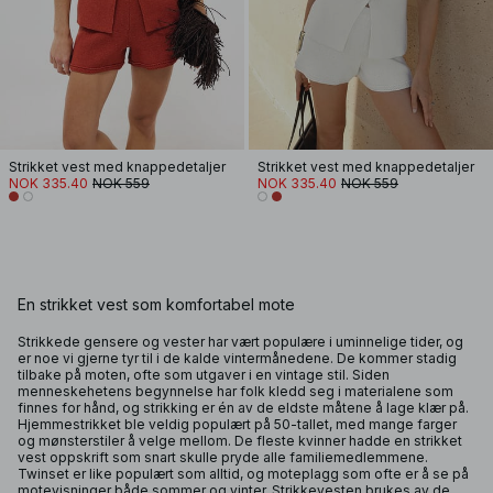
Strikket vest med knappedetaljer
Strikket vest med knappedetaljer
NOK 335.40
NOK 559
NOK 335.40
NOK 559
En strikket vest som komfortabel mote
Strikkede gensere og vester har vært populære i uminnelige tider, og
er noe vi gjerne tyr til i de kalde vintermånedene. De kommer stadig
tilbake på moten, ofte som utgaver i en vintage stil. Siden
menneskehetens begynnelse har folk kledd seg i materialene som
finnes for hånd, og strikking er én av de eldste måtene å lage klær på.
Hjemmestrikket ble veldig populært på 50-tallet, med mange farger
og mønsterstiler å velge mellom. De fleste kvinner hadde en strikket
vest oppskrift som snart skulle pryde alle familiemedlemmene.
Twinset er like populært som alltid, og moteplagg som ofte er å se på
motevisninger både sommer og vinter. Strikkevesten brukes av de