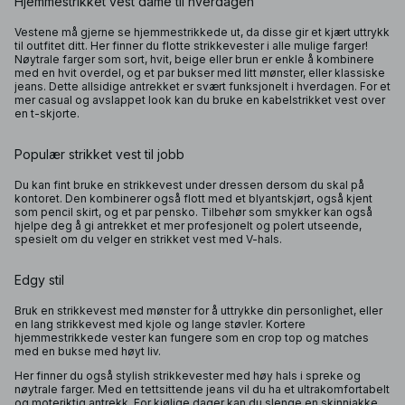
Hjemmestrikket vest dame til hverdagen
Vestene må gjerne se hjemmestrikkede ut, da disse gir et kjært uttrykk
til outfitet ditt. Her finner du flotte strikkevester i alle mulige farger!
Nøytrale farger som sort, hvit, beige eller brun er enkle å kombinere
med en hvit overdel, og et par bukser med litt mønster, eller klassiske
jeans. Dette allsidige antrekket er svært funksjonelt i hverdagen. For et
mer casual og avslappet look kan du bruke en kabelstrikket vest over
en t-skjorte.
Populær strikket vest til jobb
Du kan fint bruke en strikkevest under dressen dersom du skal på
kontoret. Den kombinerer også flott med et blyantskjørt, også kjent
som pencil skirt, og et par pensko. Tilbehør som smykker kan også
hjelpe deg å gi antrekket et mer profesjonelt og polert utseende,
spesielt om du velger en strikket vest med V-hals.
Edgy stil
Bruk en strikkevest med mønster for å uttrykke din personlighet, eller
en lang strikkevest med kjole og lange støvler. Kortere
hjemmestrikkede vester kan fungere som en crop top og matches
med en bukse med høyt liv.
Her finner du også stylish strikkevester med høy hals i spreke og
nøytrale farger. Med en tettsittende jeans vil du ha et ultrakomfortabelt
og moteriktig antrekk. For kjølige dager kan du slenge en skinnjakke