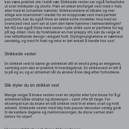
kan være praktisk ute i kaldt vær. Strikkede vester ser også fantastiske
ut over minikjoler og shorts. Prøv en enkel ensfarget vest med v-hals
eller med et romantisk mønster. Strikkevestene er tilbake og mer
stilige enn noensinne! I stedet for en kroppsnær vest med perfekt
passform, kan du også finne en rekke korte modeller. Hva med en
oversized vest som ser ut som den hører hjemme i herreavdelingen?
NA-KD kan også friste med vester i tykk strikk som er perfekte for lag
på lag-stilen. Hvis du foretrekker en mer preppy stil, kan du velge et
mer tettsittende design i elegant hvitt. Stylingmulighetene er nærmest
uendelig, og med fri frakt og retur er det enkelt å handle hos oss!
Strikkede vester
En strikket vest til dame gir antrekket ditt et ekstra preg av eleganse,
samtidig som den er praktisk til hverdagsbruk. En strikkevest er lett å
ta på og av, og er utmerket når du ønsker å kle deg etter forholdene.
Slik styler du en strikket vest
Mange velger å bruke vesten over en skjorte eller tynn bluse for å gi
antrekket både struktur og dimensjon – samt ofte litt farge. For
eksempel kan du bruke en blå strikket vest til et ellers svart og hvitt
antrekk. Strikkede vester med høy hals passer dessuten veldig godt
til de kaldere dagene og mellomsesonger, da disse varmer uten
behov for skjerf.