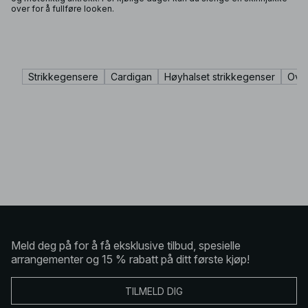
over for å fullføre looken.
Strikkegensere
Cardigan
Høyhalset strikkegenser
Over
Meld deg på for å få eksklusive tilbud, spesielle
arrangementer og 15 % rabatt på ditt første kjøp!
TILMELD DIG