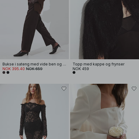
Bukse i sateng med vide ben og middels liv
Topp med kappe og frynser
NOK 395.40
NOK 659
NOK 459