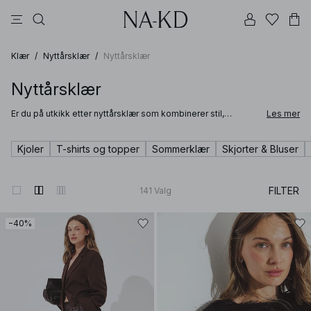
bukser
topper
kjoler
brune
svarte
Klær
/
Nyttårsklær
/
Nyttårsklær
Nyttårsklær
Er du på utkikk etter nyttårsklær som kombinerer stil,
Les mer
eleganse og feststemning? Hos NA-KD finner du alt du
trenger for å skape det perfekte nyttårsantrekket – fra
glitrende paljettkjoler og sofistikerte topper til satengskjørt
Kjoler
T-shirts og topper
Sommerklær
Skjorter & Bluser
og romantiske blonder. Vår kolleksjon med nyttårsklær for
dame er nøye kuratert for at du skal føle deg fantastisk når
du går inn i det nye året.
FILTER
141
Valg
−40%