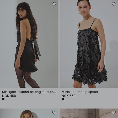
Minikjole i hamret sateng med knyting i ryggen
Miniskjørt med paljetter
NOK 459
NOK 659