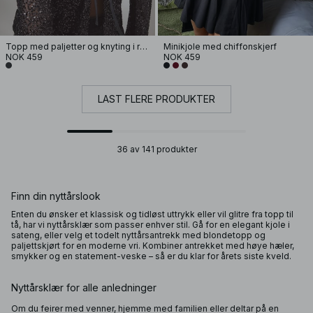
Topp med paljetter og knyting i ryggen
Minikjole med chiffonskjerf
NOK 459
NOK 459
LAST FLERE PRODUKTER
36 av 141 produkter
Finn din nyttårslook
Enten du ønsker et klassisk og tidløst uttrykk eller vil glitre fra topp til
tå, har vi nyttårsklær som passer enhver stil. Gå for en elegant kjole i
sateng, eller velg et todelt nyttårsantrekk med blondetopp og
paljettskjørt for en moderne vri. Kombiner antrekket med høye hæler,
smykker og en statement-veske – så er du klar for årets siste kveld.
Nyttårsklær for alle anledninger
Om du feirer med venner, hjemme med familien eller deltar på en