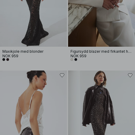
Maxikjole med blonder
Figursydd blazer med firkantet hals
NOK 959
NOK 959