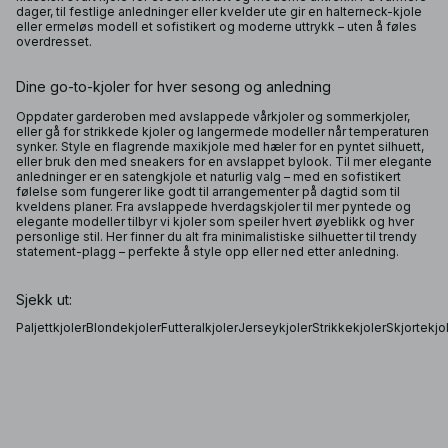
dager, til festlige anledninger eller kvelder ute gir en halterneck-kjole
eller ermeløs modell et sofistikert og moderne uttrykk – uten å føles
overdresset.
Dine go-to-kjoler for hver sesong og anledning
Oppdater garderoben med avslappede vårkjoler og sommerkjoler,
eller gå for strikkede kjoler og langermede modeller når temperaturen
synker. Style en flagrende maxikjole med hæler for en pyntet silhuett,
eller bruk den med sneakers for en avslappet bylook. Til mer elegante
anledninger er en satengkjole et naturlig valg – med en sofistikert
følelse som fungerer like godt til arrangementer på dagtid som til
kveldens planer. Fra avslappede hverdagskjoler til mer pyntede og
elegante modeller tilbyr vi kjoler som speiler hvert øyeblikk og hver
personlige stil. Her finner du alt fra minimalistiske silhuetter til trendy
statement-plagg – perfekte å style opp eller ned etter anledning.
Sjekk ut:
Paljettkjoler
Blondekjoler
Futteralkjoler
Jerseykjoler
Strikkekjoler
Skjortekjo