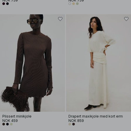
NOK 759
NOK 759
Plissert minikjole
Drapert maxikjole med kort erm
NOK 459
NOK 859