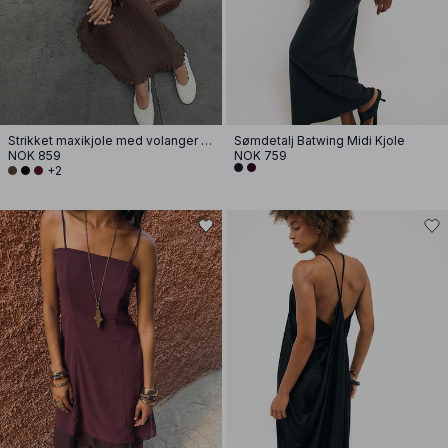
Strikket maxikjole med volanger og rund hals
Sømdetalj Batwing Midi Kjole
NOK 859
NOK 759
+2