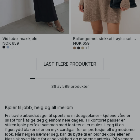
Vid tube-maxikjole
Ballongermet strikket høyhalset kjole
NOK 659
NOK 659
+1
LAST FLERE PRODUKTER
36 av 589 produkter
Kjoler til jobb, helg og alt imellom
Fra travle arbeidsdager til spontane middagsplaner – kjolene våre er
skapt for å følge deg gjennom hele dagen. Til kontoret passer en
stilren kjole perfekt sammen med loafers eller mules. Legg til en
figursydd blazer eller en myk cardigan for en profesjonell og moderne
look. Når helgen nærmer seg, kan du bytte til en blondekjole eller en
klassisk svart kjole for et selvsikkert og moderne antrekk. På varmere