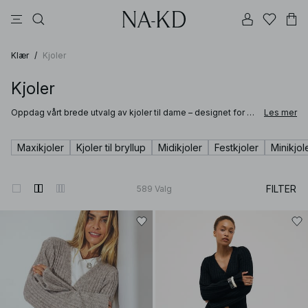
bukser
topper
kjoler
svarte
brune
Klær
/
Kjoler
Kjoler
Oppdag vårt brede utvalg av kjoler til dame – designet for å
Les mer
passe enhver stil, sesong og anledning. Enten du er på jakt
etter en tidløs svart kjole til en kveld ute, en luftig
sommerkjole til varme dager eller en midikjole som enkelt tar
Maxikjoler
Kjoler til bryllup
Midikjoler
Festkjoler
Minikjol
deg fra dag til kveld, finner du allsidige favoritter til enhver
garderobe her.
FILTER
589
Valg