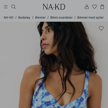
bukser
topper
kjoler
svarte
dyp brun
NA-KD
/
Badetøy
/
Bikinier
/
Bikini overdeler
/
Bikinier med spiler