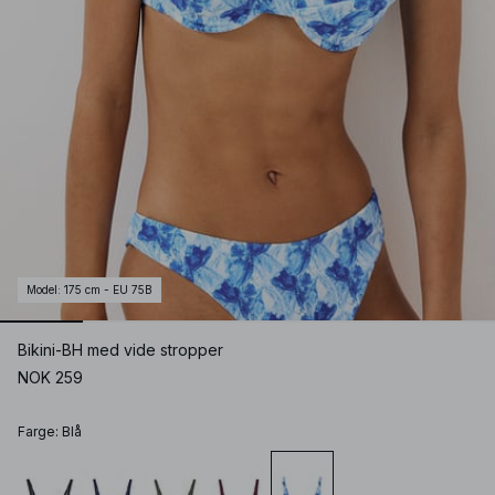
Model
:
175 cm - EU 75B
Bikini-BH med vide stropper
NOK 259
Farge
:
Blå