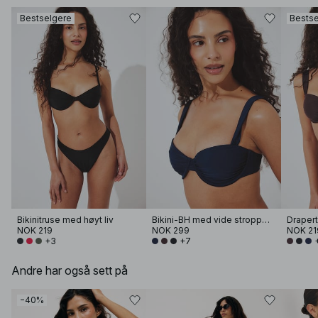
Bestselgere
Bestse
Bikinitruse med høyt liv
Bikini-BH med vide stropper og drapering
NOK 219
NOK 299
NOK 21
+3
+7
Andre har også sett på
−40%