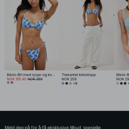
Bikini-BH med rysjer og knyting i skulderen
Trekantet bikinitopp
NOK 155.40
NOK 259
NOK 259
NOK 2
+8
Meld deg på for å få eksklusive tilbud, spesielle