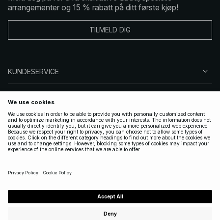
arrangementer og 15 % rabatt på ditt første kjøp!
TILMELD DIG
KUNDESERVICE
OM OSS
FØLG OSS
LOVLIG
NORWAY
|
NORSK