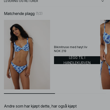
LEVERING OG RETURER
Matchende plagg
(
1
/
2
)
Bikinitruse med høyt liv
NOK 219
LEGG TIL I
HANDLEKURVEN
Andre som har kjøpt dette, har også kjøpt