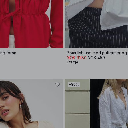
ng foran
Bomullsbluse med puffermer og 
NOK 91.80
NOK 459
1 farge
−80%