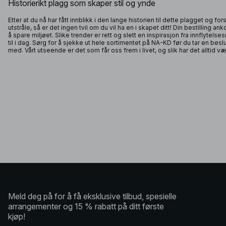
Historierikt plagg som skaper stil og ynde
Etter at du nå har fått innblikk i den lange historien til dette plagget og for
utstråle, så er det ingen tvil om du vil ha en i skapet ditt! Din bestillin
å spare miljøet. Slike trender er rett og slett en inspirasjon fra innflytelse
til i dag. Sørg for å sjekke ut hele sortimentet på NA-KD før du tar en be
med. Vårt utseende er det som får oss frem i livet, og slik har det alltid vær
Meld deg på for å få eksklusive tilbud, spesielle
arrangementer og 15 % rabatt på ditt første
kjøp!