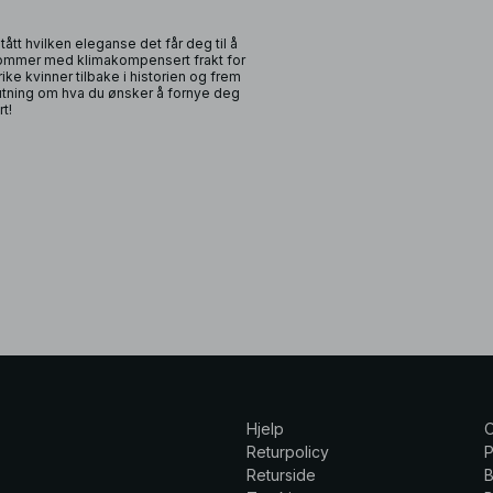
stått hvilken eleganse det får deg til å
g ankommer med klimakompensert frakt for
srike kvinner tilbake i historien og frem
slutning om hva du ønsker å fornye deg
t!
Hjelp
Returpolicy
P
Returside
B