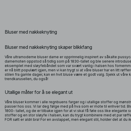
Bluser med nakkeknyting
Bluser med nakkeknyting skaper blikkfang
Våre ultramoderne bluser dame er opprinnelig inspirert av såkalte pussyc
damemoten oppstod så tidlig som på 1830-tallet og ble senere introduser
eksemplet med sløyfebåndet som var svært vanlig i halsen hos fornemme
er nå blitt populært igjen, men vi kan trygt si at våre bluser har en litt røff
stilen fra gamle dager, kan en hvit bluse være et godt valg. Sjekk ut våre k
trendkarusellen, du også!
Utallige måter for å se elegant ut
Våre bluser kommer i alle regnbuens farger og i utallige stoffer og mønst
passer hos oss. Vi lar deg følge med på hva som er mote til enhver tid. 
1800- tallet, og de er tilbake igjen for at vi skal få føle oss like elegante
stoffer og en stor sløyfe i halsen, kan du trygt kombinere med et par rø
FOR søtt er aldri bra! For en avslappet, men elegant stil, holder det at du i