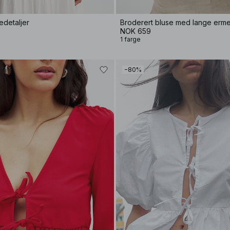
edetaljer
Broderert bluse med lange erme
NOK 659
1 farge
−80%