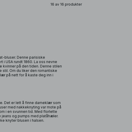
16 av 16 produkter
at-bluser. Denne parisiske
t i USA rundt 1860. La oss nevne
 kvinner på den tiden. Denne stilen
ere stil. Om du liker den romantiske
lær på nett for å kaste deg inn i
re. Det er lett å finne dameklær som
Bluser med nakkeknyting var mote på
 som i en svunnen tid. Med florlette
ffe jeans og pumps med platåhæler.
kke knyter blusen i halsen.