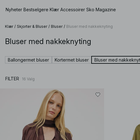
Nyheter
Bestselgere
Klær
Accessoirer
Sko
Magazine
Klær
/
Skjorter & Bluser
/
Bluser
/
Bluser med nakkeknyting
Bluser med nakkeknyting
Vis alle
Se alle
Se alle
Shorts
Kjoler
Vesker
Lave sko
Badetøy
Ballongermet bluser
Kortermet bluser
Bluser med nakkeknyt
Topper
Smykker
Høyhælte sko
Undertøy
Gensere
Solbriller
Skinnsko
Sett
FILTER
16
Valg
Skjorter & Bluser
Belter
Boots
Premium Selection
Kåper & Jakker
Sjal & Skjerf
Kommer snart
Blazere
Hatter & Skyggeluer
Spesialpriser
Bukser
Håraccessoirer
Jeans
Vanter
Skjørt