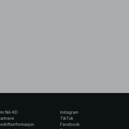
Om NA-KD
Instagram
artnere
TikTok
edriftsinformasjon
Facebook