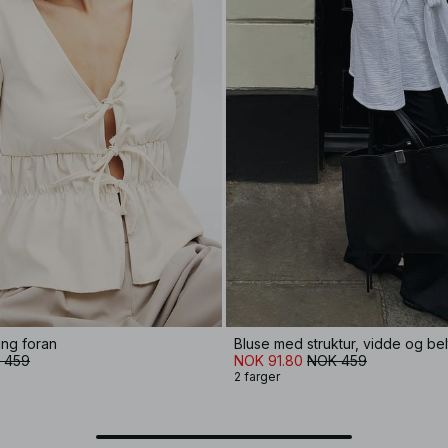
ng foran
Bluse med struktur, vidde og bel
 459
NOK 91.80
NOK 459
2 farger