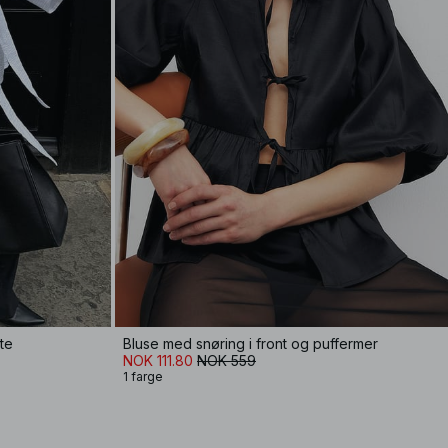
te
Bluse med snøring i front og puffermer
NOK 111.80
NOK 559
1 farge