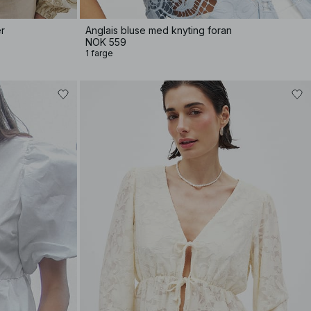
r
Anglais bluse med knyting foran
NOK 559
1 farge