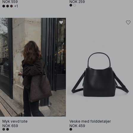
NOK 559
NOK 259
+1
Myk vevd tote
Veske med folddetaljer
NOK 659
NOK 459