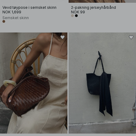
Vevd tøypose i semsket skinn
2-pakning jerseyhårbånd
NOK 1,699
NOK 99
Semsket skinn