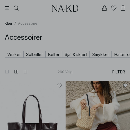
bukser
kjoler
topper
brune
beige
Klær
/
Accessoirer
Accessoirer
Vesker
Solbriller
Belter
Sjal & skjerf
Smykker
Hatter 
FILTER
260
Valg