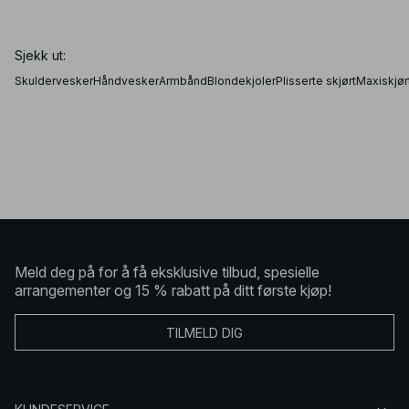
Sjekk ut:
Skuldervesker
Håndvesker
Armbånd
Blondekjoler
Plisserte skjørt
Maxiskjør
Meld deg på for å få eksklusive tilbud, spesielle
arrangementer og 15 % rabatt på ditt første kjøp!
TILMELD DIG