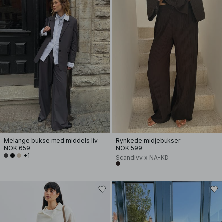
Melange bukse med middels liv
Rynkede midjebukser
NOK 659
NOK 599
+1
Scandivv x NA-KD