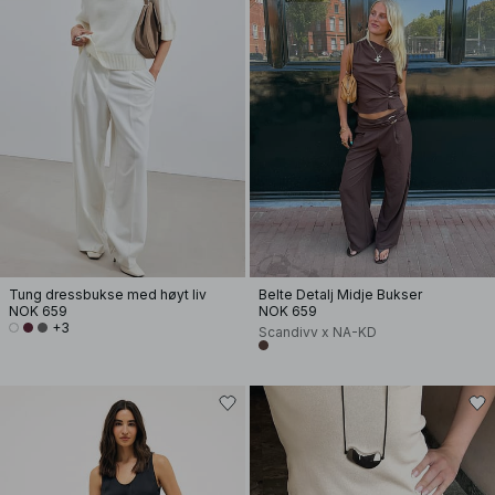
Tung dressbukse med høyt liv
Belte Detalj Midje Bukser
NOK 659
NOK 659
+3
Scandivv x NA-KD