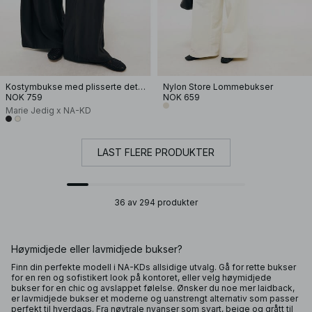
Kostymbukse med plisserte detaljer
Nylon Store Lommebukser
NOK 759
NOK 659
Marie Jedig x NA-KD
LAST FLERE PRODUKTER
36 av 294 produkter
Høymidjede eller lavmidjede bukser?
Finn din perfekte modell i NA-KDs allsidige utvalg. Gå for rette bukser
for en ren og sofistikert look på kontoret, eller velg høymidjede
bukser for en chic og avslappet følelse. Ønsker du noe mer laidback,
er lavmidjede bukser et moderne og uanstrengt alternativ som passer
perfekt til hverdags. Fra nøytrale nyanser som svart, beige og grått til