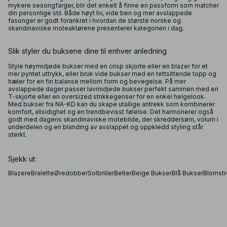
mykere sesongfarger, blir det enkelt å finne en passform som matcher
din personlige stil. Både høyt liv, vide ben og mer avslappede
fasonger er godt forankret i hvordan de største norske og
skandinaviske moteaktørene presenterer kategorien i dag.
Slik styler du buksene dine til enhver anledning
Style høymidjede bukser med en crisp skjorte eller en blazer for et
mer pyntet uttrykk, eller bruk vide bukser med en tettsittende topp og
hæler for en fin balanse mellom form og bevegelse. På mer
avslappede dager passer lavmidjede bukser perfekt sammen med en
T-skjorte eller en oversized strikkegenser for en enkel helgelook.
Med bukser fra NA-KD kan du skape utallige antrekk som kombinerer
komfort, allsidighet og en trendbevisst følelse. Det harmonerer også
godt med dagens skandinaviske motebilde, der skreddersøm, volum i
underdelen og en blanding av avslappet og oppkledd styling står
sterkt.
Sjekk ut:
Blazere
Bralette
Øredobber
Solbriller
Belter
Beige Bukser
Blå Bukser
Blomstr