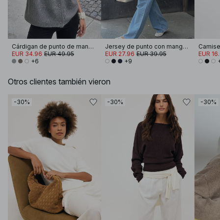
Cárdigan de punto de manga corta
Jersey de punto con manga doblada
EUR 34.96
EUR 49.95
EUR 27.96
EUR 39.95
EUR 16
+6
+9
Otros clientes también vieron
-30%
-30%
-30%