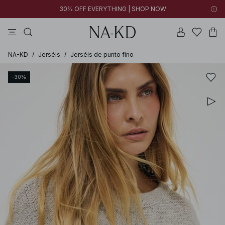
30% OFF EVERYTHING | SHOP NOW
vestidos
pantalones
tops
poliésteres
collar
NA-KD
/
Jerséis
/
Jerséis de punto fino
-30%