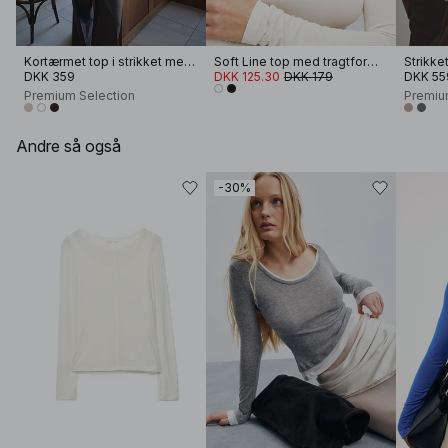
Kortærmet top i strikket merinould
Soft Line top med tragtformet hals og lange ærmer
Strikke
DKK 359
DKK 125.30
DKK 179
DKK 55
Premium Selection
Premiu
Andre så også
-30%