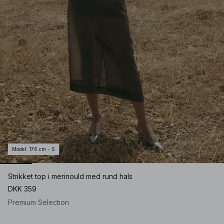
Model
:
176 cm - S
Strikket top i merinould med rund hals
DKK 359
Premium Selection