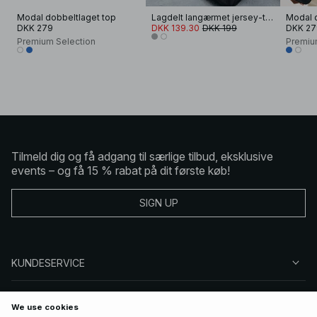
Modal dobbeltlaget top
Lagdelt langærmet jersey-top
Modal 
DKK 279
DKK 139.30
DKK 199
DKK 27
Premium Selection
Premiu
Tilmeld dig og få adgang til særlige tilbud, eksklusive
events – og få 15 % rabat på dit første køb!
SIGN UP
KUNDESERVICE
OM NA-KD