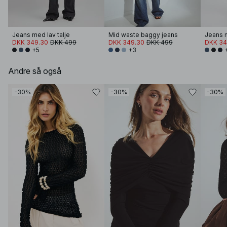
Jeans med lav talje
Mid waste baggy jeans
Jeans m
DKK 349.30
DKK 499
DKK 349.30
DKK 499
DKK 34
+5
+3
Andre så også
-30%
-30%
-30%