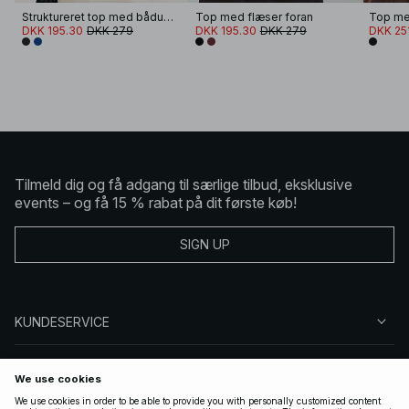
Struktureret top med bådudskæring
Top med flæser foran
Top me
DKK 195.30
DKK 279
DKK 195.30
DKK 279
DKK 25
Tilmeld dig og få adgang til særlige tilbud, eksklusive
events – og få 15 % rabat på dit første køb!
SIGN UP
KUNDESERVICE
OM NA-KD