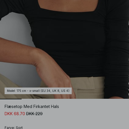
Model
:
175 cm - x-small (EU 34, UK 8, US 4)
Flæsetop Med Firkantet Hals
DKK 68.70
DKK 229
Farve
:
Sort