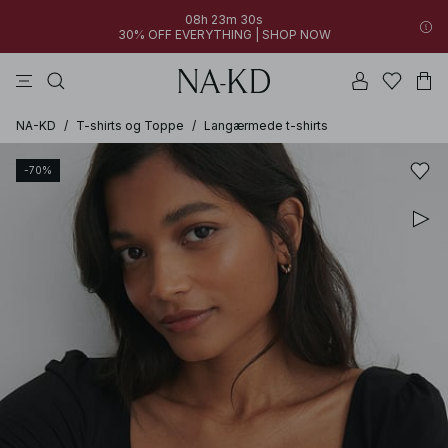
08h 23m 30s
30% OFF EVERYTHING | SHOP NOW
toppe
bukser
kjoler
brune
sorte
NA-KD
/
T-shirts og Toppe
/
Langærmede t-shirts
-70%