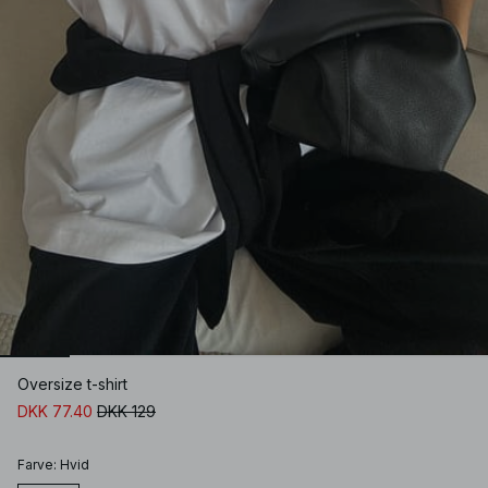
Oversize t-shirt
DKK 77.40
DKK 129
Farve
:
Hvid