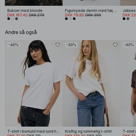
Bukser med blonde
Figursyede denim med høj talje og plisserede detaljer
DKK 167.40
DKK 279
DKK 79.80
DKK 399
DKK 23
Andre så også
-40%
-30%
-40%
T-shirt i bomuld med rund hals
Kraftig og rummelig t-shirt
DKK 71.40
DKK 119
DKK 139.30
DKK 199
DKK 71