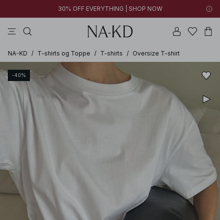
30% OFF EVERYTHING | SHOP NOW
langærmede toppe
toppe
bukser
kjoler
brune
NA-KD
/
T-shirts og Toppe
/
T-shirts
/
Oversize T-shirt
-40%