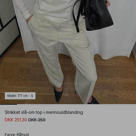
Model
:
177 cm - S
Strikket slå-om top i merinouldblanding
DKK 251.30
DKK 359
Farve
:
Råhvid