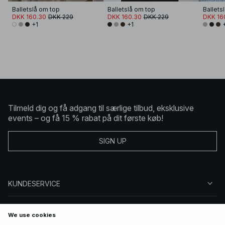
Balletslå om top
Balletslå om top
Ballets
DKK 160.30
DKK 229
DKK 160.30
DKK 229
DKK 16
+1
+1
Tilmeld dig og få adgang til særlige tilbud, eksklusive
events – og få 15 % rabat på dit første køb!
SIGN UP
KUNDESERVICE
OM NA-KD