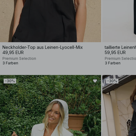
Neckholder-Top aus Leinen-Lyocell-Mix
taillierte Leine
49,95 EUR
59,95 EUR
Premium Selection
Premium Selecti
3 Farben
3 Farben
-30%
-30%