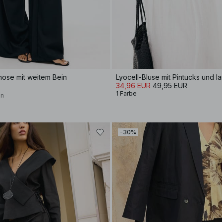
nhose mit weitem Bein
Lyocell-Bluse mit Pintucks und 
34,96 EUR
49,95 EUR
1 Farbe
on
-30%