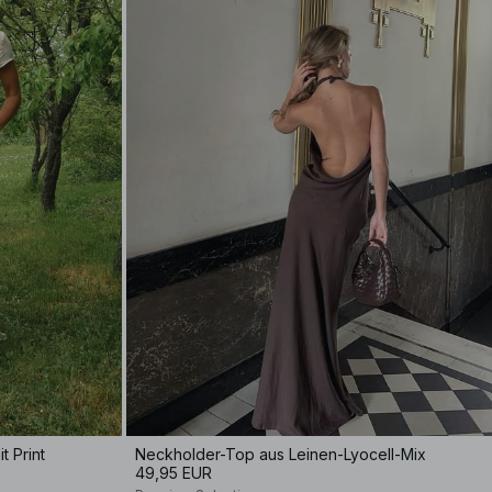
t Print
Neckholder-Top aus Leinen-Lyocell-Mix
49,95 EUR