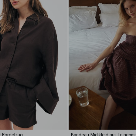
t Kordelzug
Bandeau-Midikleid aus Leinenm