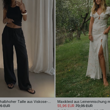
Weite Hose mit halbhoher Taille aus Viskose-Mix
Maxikleid aus Leinenmischung mi
95 EUR
55,96 EUR
79,95 EUR