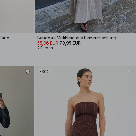
aille
Bandeau-Midikleid aus Leinenmischung
55,96 EUR
79,95 EUR
2 Farben
-30%