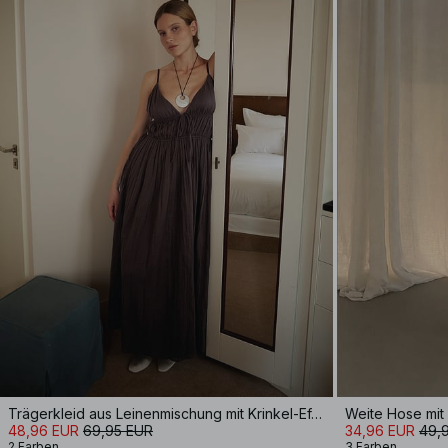
Trägerkleid aus Leinenmischung mit Krinkel-Effekt
48,96 EUR
69,95 EUR
34,96 EUR
49,
2 Farben
3 Farben