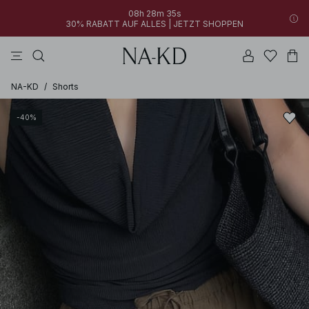
08h 28m 35s
30% RABATT AUF ALLES | JETZT SHOPPEN
longsleeves
langarmshirts
tops
hosen
tiefbraun
NA-KD
/
Shorts
-40%