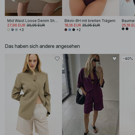
Mid Waist Loose Denim Shorts
Bikini-BH mit breiten Trägern
27,96 EUR
39,95 EUR
18,16 EUR
25,95 EUR
25,16 E
+3
+2
Das haben sich andere angesehen
-40%