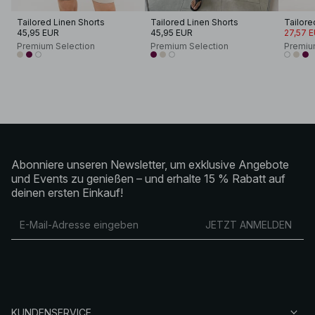
Tailored Linen Shorts
Tailored Linen Shorts
Tailore
45,95 EUR
45,95 EUR
27,57 
Premium Selection
Premium Selection
Premiu
Abonniere unseren Newsletter, um exklusive Angebote
und Events zu genießen – und erhalte 15 % Rabatt auf
deinen ersten Einkauf!
JETZT ANMELDEN
KUNDENSERVICE