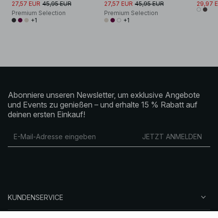
27,57 EUR
45,95 EUR
27,57 EUR
45,95 EUR
29,97 
Premium Selection
Premium Selection
+1
+1
Abonniere unseren Newsletter, um exklusive Angebote
und Events zu genießen – und erhalte 15 % Rabatt auf
deinen ersten Einkauf!
JETZT ANMELDEN
KUNDENSERVICE