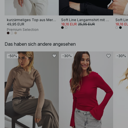
kurzärmeliges Top aus Merinowolle
Soft Line Langarmshirt mit Trichterhals
49,95 EUR
18,16 EUR
25,95 EUR
18,16 E
Premium Selection
Das haben sich andere angesehen
-50%
-30%
-30%