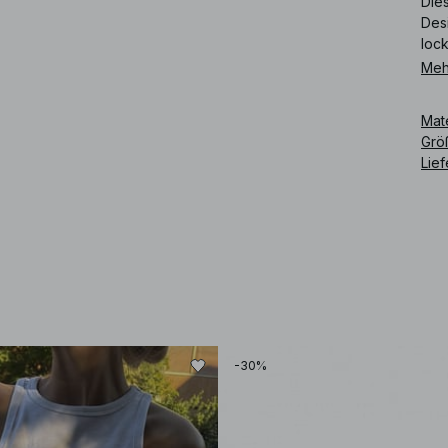
Die
Desi
loc
Meh
Art
Mat
Grö
Lie
-30%