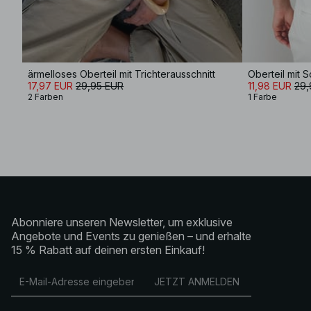
ärmelloses Oberteil mit Trichterausschnitt
Oberteil mit
17,97 EUR
29,95 EUR
11,98 EUR
29,
2 Farben
1 Farbe
Abonniere unseren Newsletter, um exklusive
Angebote und Events zu genießen – und erhalte
15 % Rabatt auf deinen ersten Einkauf!
JETZT ANMELDEN