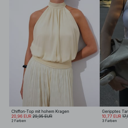
Chiffon-Top mit hohem Kragen
Geripptes Ta
20,96 EUR
29,95 EUR
10,77 EUR
17
2 Farben
3 Farben