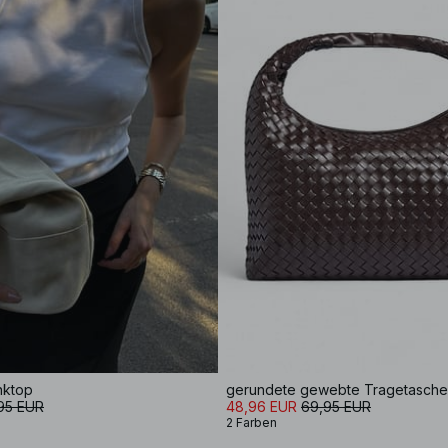
nktop
gerundete gewebte Tragetasche
,95 EUR
48,96 EUR
69,95 EUR
2 Farben