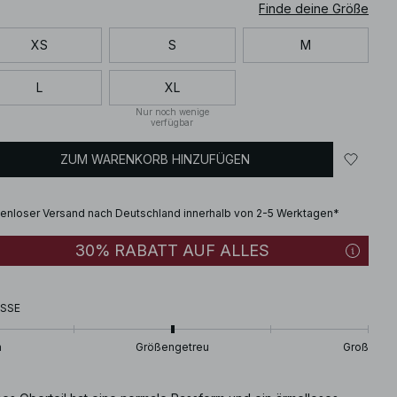
Finde deine Größe
XS
S
M
L
XL
Nur noch wenige
verfügbar
ZUM WARENKORB HINZUFÜGEN
enloser Versand nach Deutschland innerhalb von 2-5 Werktagen*
30% RABATT AUF ALLES
SSE
n
Größengetreu
Groß