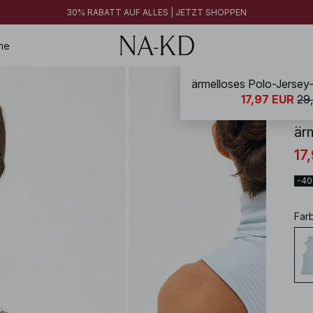
FINAL SALE | JETZT SHOPPEN
30% RABATT AUF ALLES | JETZT SHOPPEN
FINAL SALE | JETZT SHOPPEN
ne
ärmelloses Polo-Jersey-
NA-
17,97 EUR
29
är
17
-4
Far