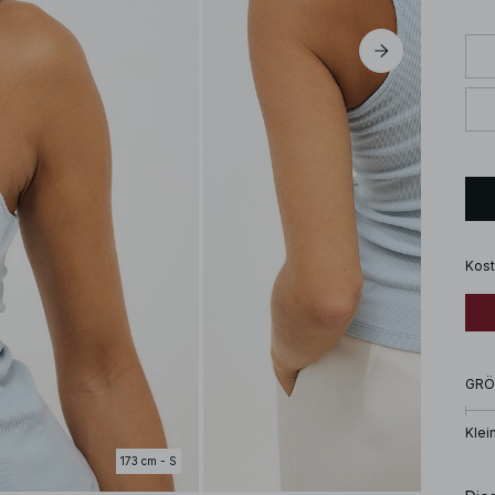
Kost
GRÖ
Klei
173 cm - S