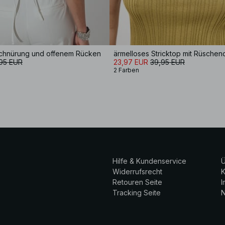
 Schnürung und offenem Rücken
ärmelloses Stricktop mit Rüschend
95 EUR
23,97 EUR
39,95 EUR
2 Farben
Hilfe & Kundenservice
Ü
Widerrufsrecht
K
Retouren Seite
Tracking Seite
N