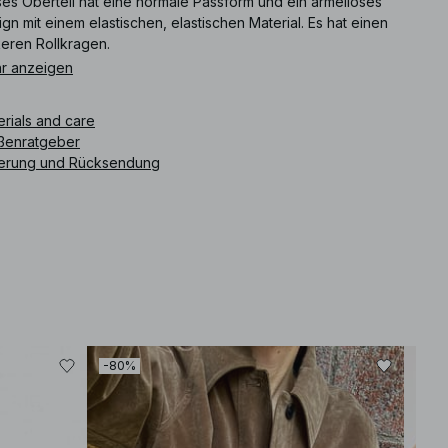
ses Oberteil hat eine normale Passform und ein ärmelloses
gn mit einem elastischen, elastischen Material. Es hat einen
keren Rollkragen.
r anzeigen
ikelnummer
:
1100-013834-0003
erials and care
ßenratgeber
ferung und Rücksendung
-80%
-40