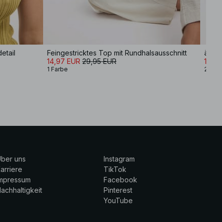
etail
Feingestricktes Top mit Rundhalsausschnitt
ärmel
14,97 EUR
29,95 EUR
17,9
1 Farbe
2 Far
ber uns
Instagram
arriere
TikTok
Impressum
Facebook
achhaltigkeit
Pinterest
YouTube