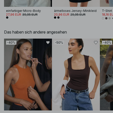
einfarbiger Micro-Body
ärmelloses Jersey-Minikleid
27,96 EUR
39,95 EUR
20,96 EUR
29,95 EUR
18,16 E
Das haben sich andere angesehen
-40%
-50%
-40%