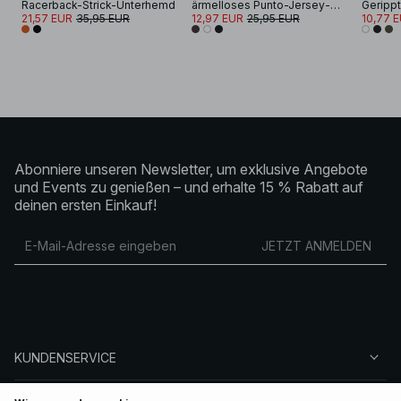
Racerback-Strick-Unterhemd
ärmelloses Punto-Jersey-Oberteil
Geripp
21,57 EUR
35,95 EUR
12,97 EUR
25,95 EUR
10,77 
Abonniere unseren Newsletter, um exklusive Angebote
und Events zu genießen – und erhalte 15 % Rabatt auf
deinen ersten Einkauf!
JETZT ANMELDEN
KUNDENSERVICE