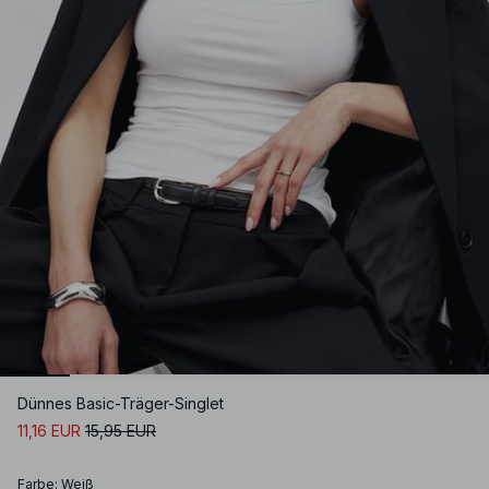
Dünnes Basic-Träger-Singlet
11,16 EUR
15,95 EUR
Farbe
:
Weiß