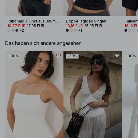
Rundhals T-Shirt aus Baumwolle
Doppellagiges Singlet
10,77 EUR
17,95 EUR
18,16 EUR
25,95 EUR
18,16 E
+2
+1
Das haben sich andere angesehen
-30%
-30%
-30%