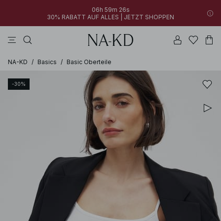
06h 59m 25s
30% RABATT AUF ALLES | JETZT SHOPPEN
longsleeves
kleider
tops
braun
hosen
NA-KD
/
Basics
/
Basic Oberteile
-30%