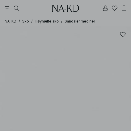
bukser
topper
kjoler
brune
svarte
NA-KD
/
Sko
/
Høyhælte sko
/
Sandaler med hel