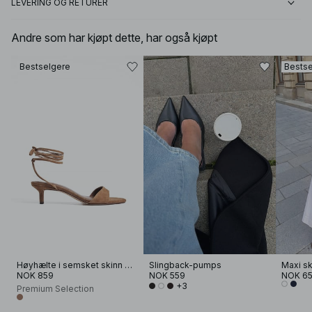
LEVERING OG RETURER
Andre som har kjøpt dette, har også kjøpt
Bestselgere
Bestse
Høyhælte i semsket skinn med ankelstropp
Slingback-pumps
NOK 859
NOK 559
NOK 6
+3
Premium Selection