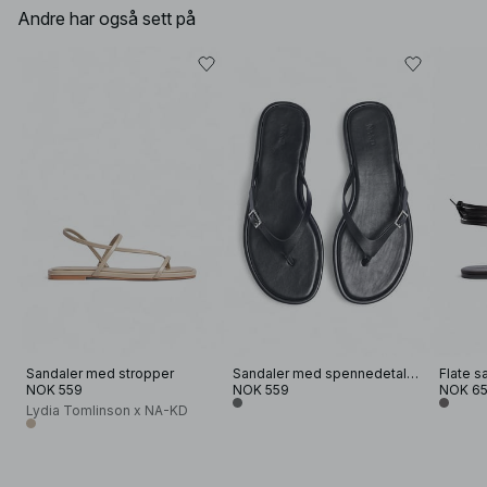
Andre har også sett på
Sandaler med stropper
Sandaler med spennedetaljer
Flate s
NOK 559
NOK 559
NOK 6
Lydia Tomlinson x NA-KD