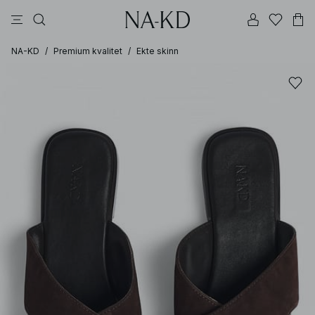
langermete topper
topper
bukser
kjoler
brune
NA-KD
/
Premium kvalitet
/
Ekte skinn