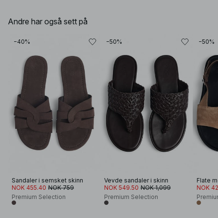
Andre har også sett på
−40%
−50%
−50%
Sandaler i semsket skinn
Vevde sandaler i skinn
NOK 455.40
NOK 759
NOK 549.50
NOK 1,099
NOK 42
Premium Selection
Premium Selection
Premiu