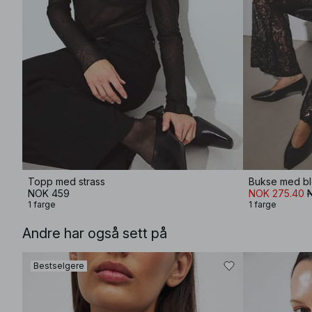
Topp med strass
Bukse med b
NOK 459
NOK 275.40
1 farge
1 farge
Andre har også sett på
Bestselgere