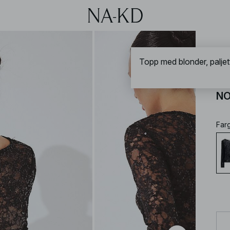
NA-
To
NO
Far