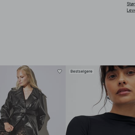
Stø
Lev
Bestselgere