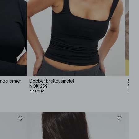
lange ermer
Dobbel brettet singlet
Strik
NOK 259
NOK 
4 farger
11 far