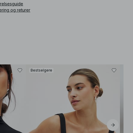
rrelsesguide
ering og returer
Bestselgere