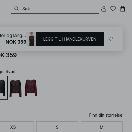
KD
/
T-shirts og topper
/
Fest-topper
/
Topper med paljetter
Topp med blonder, paljetter og lange ermer
LEGG TIL I HANDLEKURVEN
NOK 359
pp med blonder, paljetter og lange ermer
K 359
ge
:
Svart
Finn din størrelse
XS
S
M