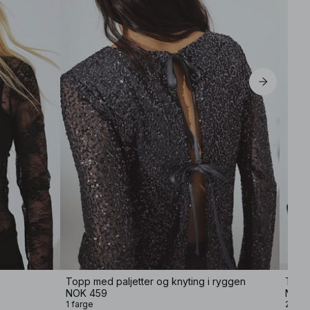
Topp med paljetter og knyting i ryggen
Topp 
NOK 459
NOK 
1 farge
2 farg