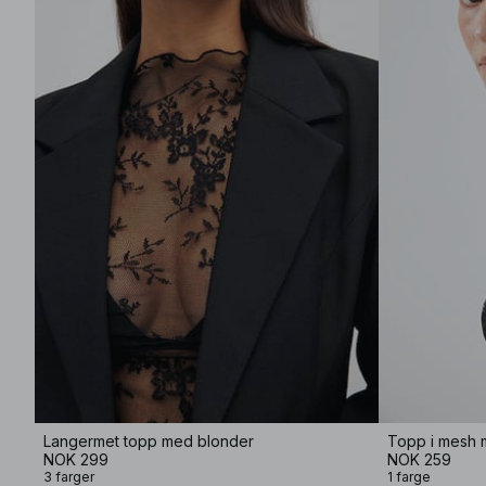
Langermet topp med blonder
Topp i mesh m
NOK 299
NOK 259
3 farger
1 farge