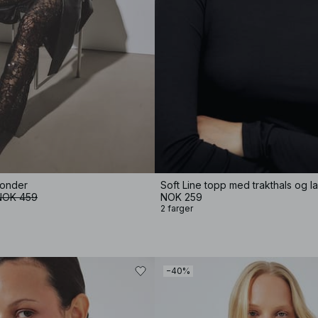
londer
Soft Line topp med trakthals og 
NOK 459
NOK 259
2 farger
−40%