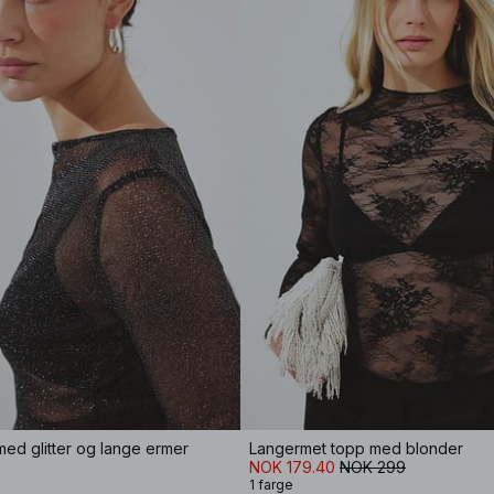
ed glitter og lange ermer
Langermet topp med blonder
NOK 179.40
NOK 299
1 farge