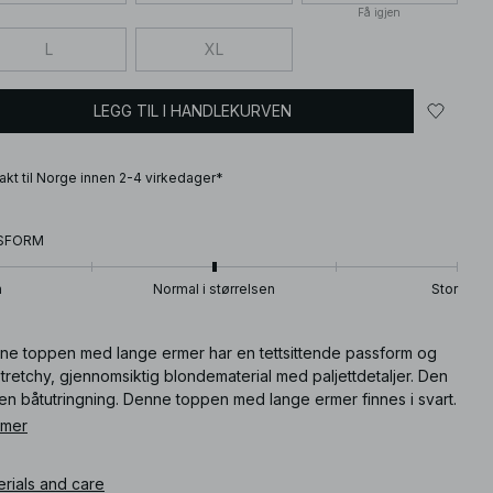
Få igjen
L
XL
LEGG TIL I HANDLEKURVEN
frakt til Norge innen 2-4 virkedager*
SFORM
n
Normal i størrelsen
Stor
ne toppen med lange ermer har en tettsittende passform og
tretchy, gjennomsiktig blondematerial med paljettdetaljer. Den
en båtutringning. Denne toppen med lange ermer finnes i svart.
 mer
ikkelnummer
:
1100-012029-0002
erials and care