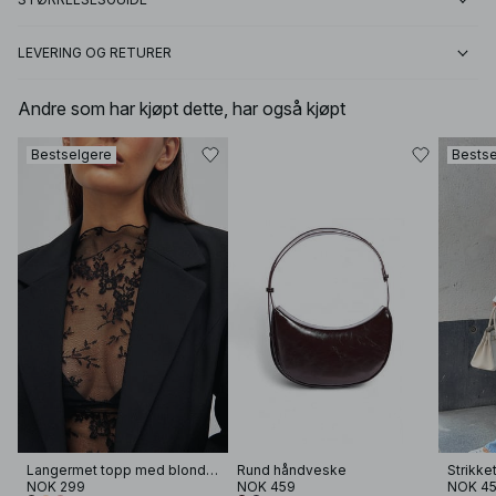
LEVERING OG RETURER
Andre som har kjøpt dette, har også kjøpt
Bestselgere
Bestse
Langermet topp med blonder
Rund håndveske
NOK 299
NOK 459
NOK 4