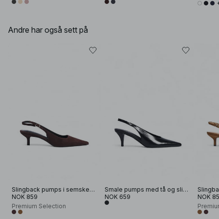
Andre har også sett på
Slingback pumps i semsket skinn
Smale pumps med tå og slingback
NOK 859
NOK 659
NOK 8
Premium Selection
Premiu