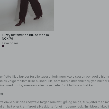
Fuzzy løstsittende bukse med middels liv
NOK 79
Lave priser
g av flotte lillae bukser for alle typer anledninger, være seg en behagelig hje
n du velge mellom ulike bukser i lilla, som mørke dressbukser, lyse bukser i
biner med boots, sneakers eller høye hæler for å fullføre antrekket.
er
fra enkle t-skjorte i nøytrale farger som hvit, grå og beige, til skjorter med 
en hvit eller kremfarget silkeskjorte for et moderne look. En ribbestrikket l