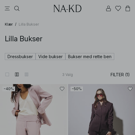
bukser
topper
kjoler
brune
svarte
Klær
/
Lilla Bukser
Lilla Bukser
Dressbukser
Vide bukser
Bukser med rette ben
FILTER (1)
3
Valg
−40%
−50%