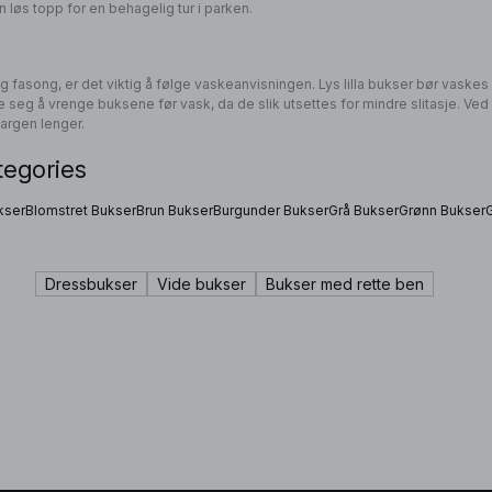
 løs topp for en behagelig tur i parken.
 fasong, er det viktig å følge vaskeanvisningen. Lys lilla bukser bør vask
ne seg å vrenge buksene før vask, da de slik utsettes for mindre slitasje. Ved 
fargen lenger.
tegories
kser
Blomstret Bukser
Brun Bukser
Burgunder Bukser
Grå Bukser
Grønn Bukser
Dressbukser
Vide bukser
Bukser med rette ben