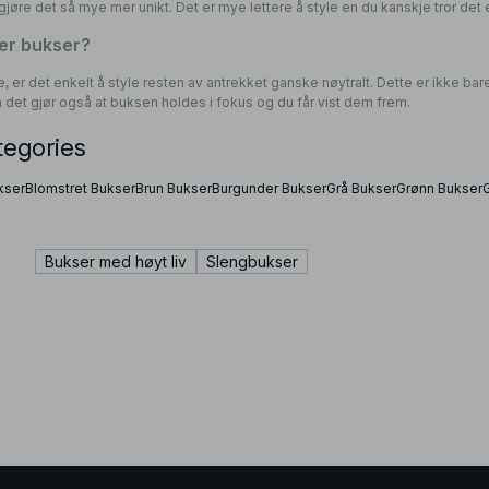
gjøre det så mye mer unikt. Det er mye lettere å style en du kanskje tror det e
er bukser?
, er det enkelt å style resten av antrekket ganske nøytralt. Dette er ikke bare
 det gjør også at buksen holdes i fokus og du får vist dem frem.
tegories
kser
Blomstret Bukser
Brun Bukser
Burgunder Bukser
Grå Bukser
Grønn Bukser
Bukser med høyt liv
Slengbukser