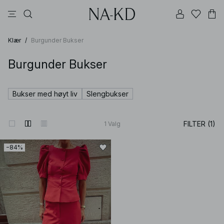
langermete topper
topper
bukser
kjoler
brune
Klær
/
Burgunder Bukser
Burgunder Bukser
Bukser med høyt liv
Slengbukser
FILTER (1)
1
Valg
−84%