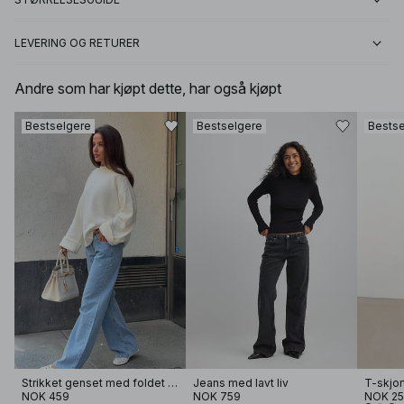
LEVERING OG RETURER
Andre som har kjøpt dette, har også kjøpt
Bestselgere
Bestselgere
Bestse
Strikket genset med foldet erme
Jeans med lavt liv
T-skjor
NOK 459
NOK 759
NOK 2