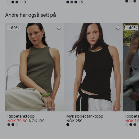
+10
+5
Andre har også sett på
−60%
−40%
Ribbetanktopp
Myk ribbet tanktopp
Ribbet
NOK 79.60
NOK 199
NOK 259
NOK 11