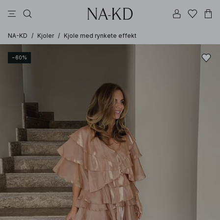
bukser
topper
kjoler
brune
perle
NA-KD
/
Kjoler
/
Kjole med rynkete effekt
−60%