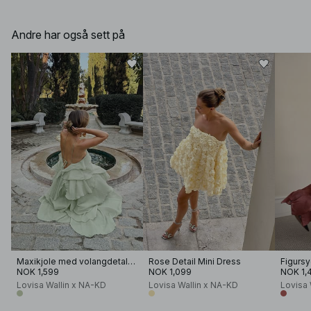
Andre har også sett på
Maxikjole med volangdetaljer
Rose Detail Mini Dress
NOK 1,599
NOK 1,099
NOK 1,
Lovisa Wallin x NA-KD
Lovisa Wallin x NA-KD
Lovisa 