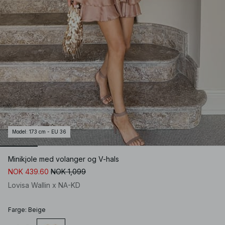
Model
:
173 cm - EU 36
Minikjole med volanger og V-hals
NOK 439.60
NOK 1,099
Lovisa Wallin x NA-KD
Farge
:
Beige