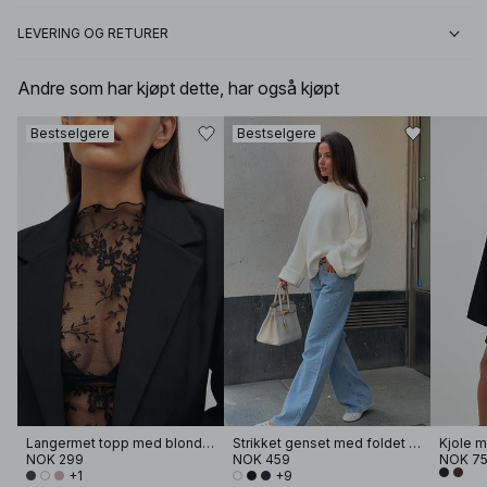
LEVERING OG RETURER
Andre som har kjøpt dette, har også kjøpt
Bestselgere
Bestselgere
Langermet topp med blonder
Strikket genset med foldet erme
Kjole 
NOK 299
NOK 459
NOK 7
+1
+9