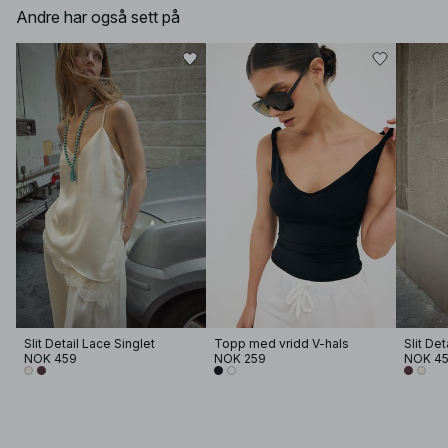
Andre har også sett på
Slit Detail Lace Singlet
Topp med vridd V-hals
Slit Det
NOK 459
NOK 259
NOK 4