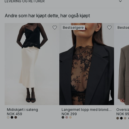
LEVERING OG RETURER
Andre som har kjøpt dette, har også kjøpt
Bestselgere
Bestse
Midiskjørt i sateng
Langermet topp med blonder
Oversiz
NOK 459
NOK 299
NOK 9