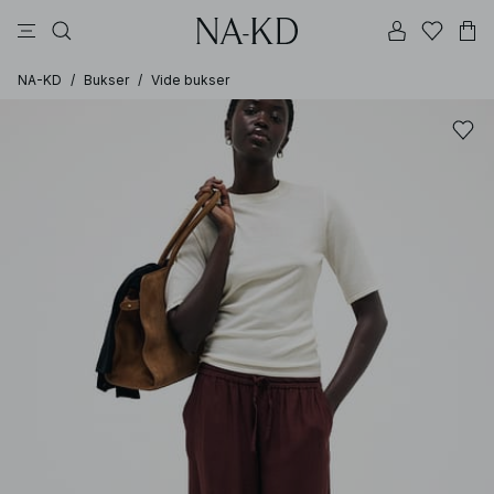
topper
kjoler
bukser
brune
svarte
NA-KD
/
Bukser
/
Vide bukser