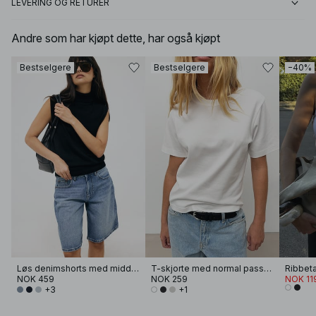
LEVERING OG RETURER
Andre som har kjøpt dette, har også kjøpt
Bestselgere
Bestselgere
−40%
Løs denimshorts med middels liv
T-skjorte med normal passform
Ribbet
NOK 459
NOK 259
NOK 11
+3
+1