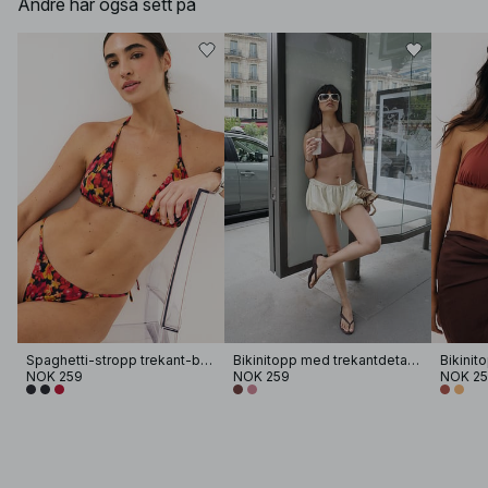
Andre har også sett på
Spaghetti-stropp trekant-bikini topp
Bikinitopp med trekantdetaljer
Bikinit
NOK 259
NOK 259
NOK 2