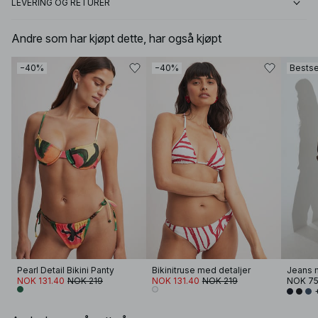
LEVERING OG RETURER
Andre som har kjøpt dette, har også kjøpt
−40%
−40%
Bestse
Pearl Detail Bikini Panty
Bikinitruse med detaljer
Jeans m
NOK 131.40
NOK 219
NOK 131.40
NOK 219
NOK 7