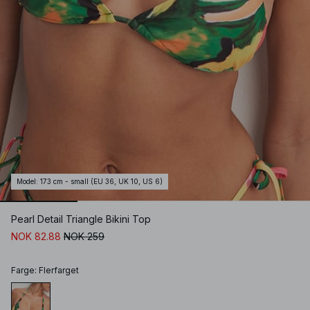
Model
:
173 cm - small (EU 36, UK 10, US 6)
Pearl Detail Triangle Bikini Top
NOK 82.88
NOK 259
Farge
:
Flerfarget