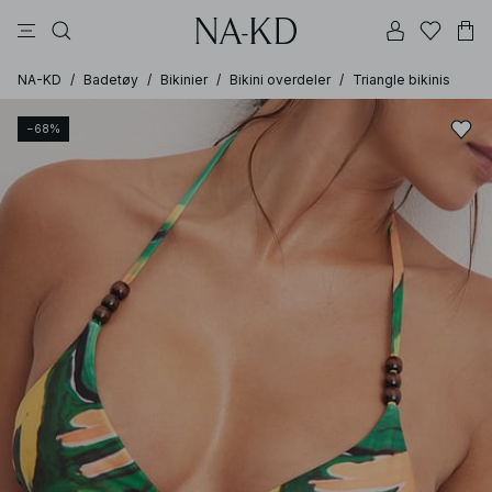
bukser
topper
brune
svarte
bomull
NA-KD
/
Badetøy
/
Bikinier
/
Bikini overdeler
/
Triangle bikinis
−68%