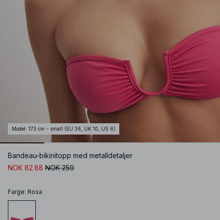
Model
:
173 cm - small (EU 36, UK 10, US 6)
Bandeau-bikinitopp med metalldetaljer
NOK 82.88
NOK 259
Farge
:
Rosa