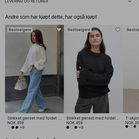
LEVERING OG RETURER
Andre som har kjøpt dette, har også kjøpt
Bestselgere
Bestselgere
Bestse
Strikket genset med foldet erme
Strikket genset med foldet erme
T-skjor
NOK 459
NOK 459
NOK 2
+9
+9