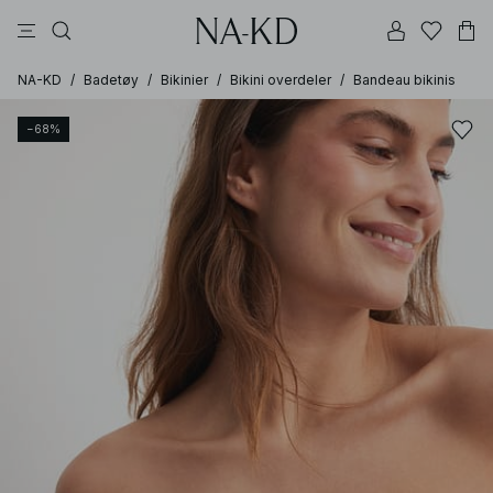
bukser
kjoler
topper
svarte
dyp brun
NA-KD
/
Badetøy
/
Bikinier
/
Bikini overdeler
/
Bandeau bikinis
−68%