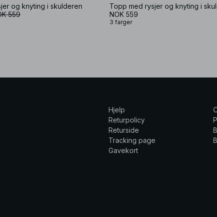
er og knyting i skulderen
Topp med rysjer og knyting i sku
K 559
NOK 559
3 farger
Hjelp
Returpolicy
P
Returside
B
Tracking page
B
Gavekort