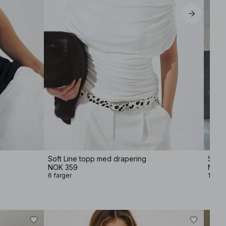
Soft Line topp med drapering
Strik
NOK 359
NOK 
6 farger
13 far