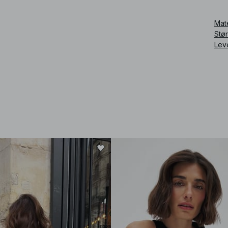
Art
Mat
Stø
Lev