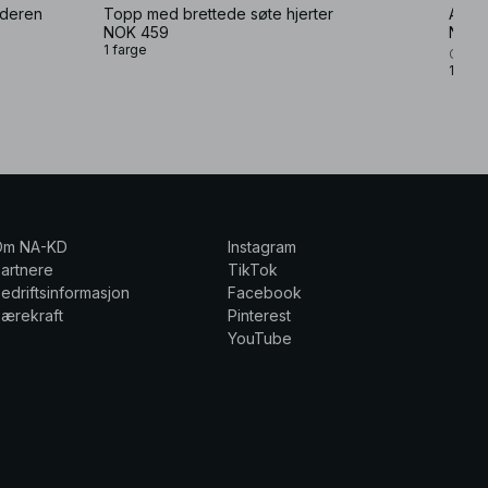
lderen
Topp med brettede søte hjerter
Asym
NOK 459
NOK 
1 farge
Charlo
1 farg
Om NA-KD
Instagram
artnere
TikTok
edriftsinformasjon
Facebook
ærekraft
Pinterest
YouTube