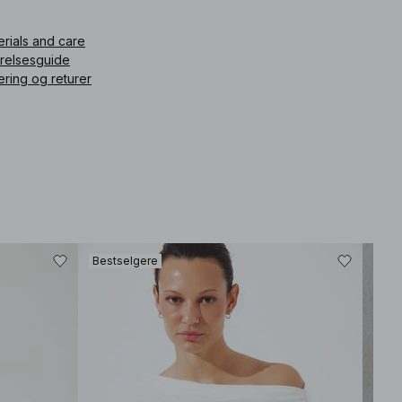
ikkelnummer
:
1100-011180-0003
erials and care
rrelsesguide
ering og returer
Bestselgere
Best