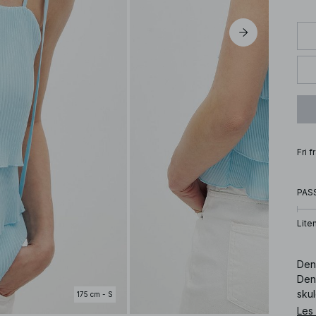
Fri 
PAS
Lite
Den
Den
skul
175 cm - S
lyse
Les