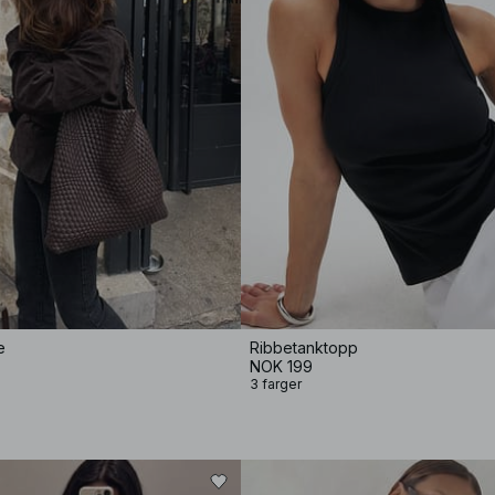
e
Ribbetanktopp
NOK 199
3 farger