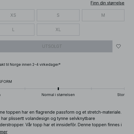
Finn din størrelse
XS
S
M
L
XL
UTSOLGT
frakt til Norge innen 2-4 virkedager*
SFORM
n
Normal i størrelsen
Stor
ne toppen har en flagrende passform og et stretch-materiale.
 har plissertt volandesign og tynne selvknytbare
derstropper. Vår topp har et innsidefôr. Denne toppen finnes i
blått.
 mer