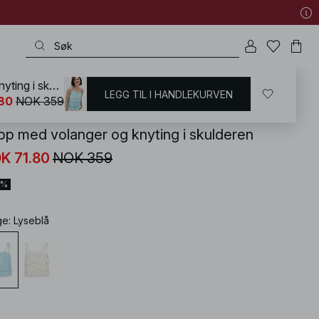
Topp med volanger og knyting i skulderen
LEGG TIL I HANDLEKURVEN
KD
/
Sommerklær
/
Sommer topper
80
NOK 359
pp med volanger og knyting i skulderen
K 71.80
NOK 359
0%
ge
:
Lyseblå