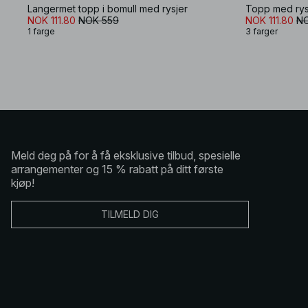
Langermet topp i bomull med rysjer
Topp med rysj
NOK 111.80
NOK 559
NOK 111.80
NO
1 farge
3 farger
Meld deg på for å få eksklusive tilbud, spesielle
arrangementer og 15 % rabatt på ditt første
kjøp!
TILMELD DIG