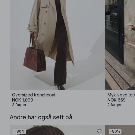
Oversized trenchcoat
Myk vevd tot
NOK 1,099
NOK 659
3 farger
2 farger
Andre har også sett på
−80%
−80%