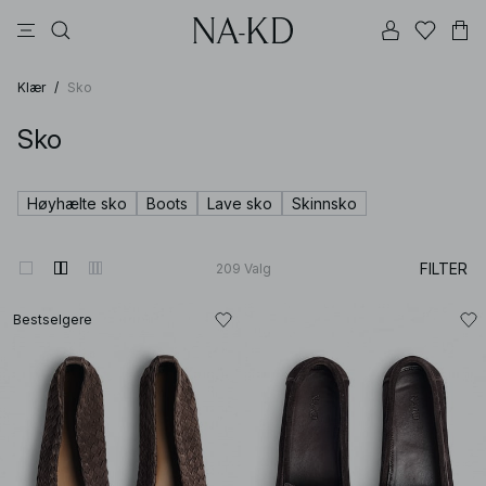
bukser
topper
brune
svarte
bomull
Klær
/
Sko
Sko
Høyhælte sko
Boots
Lave sko
Skinnsko
FILTER
209
Valg
Bestselgere