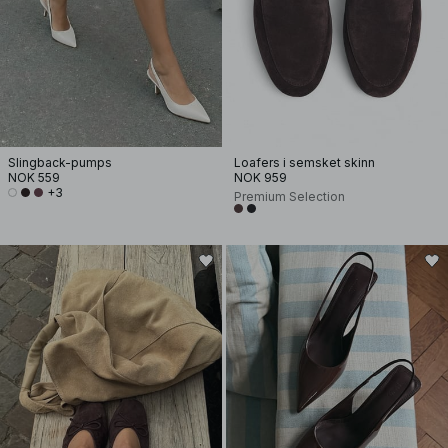
Slingback-pumps
Loafers i semsket skinn
NOK 559
NOK 959
+3
Premium Selection