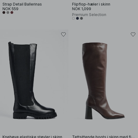
Strap Detail Ballerinas
Flipflop-hæler i skinn
NOK 559
NOK 1,099
Premium Selection
Knehøye elastiske støvler i skinn
Tettsittende boots i skinn med firkantet tå