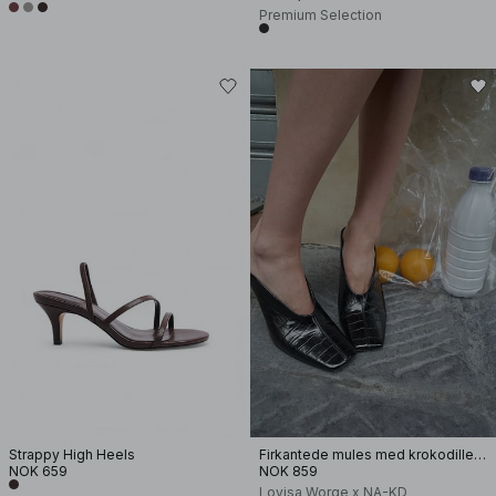
Premium Selection
Strappy High Heels
Firkantede mules med krokodillemønster
NOK 659
NOK 859
Lovisa Worge x NA-KD