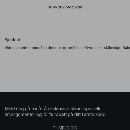
36 av 209 produkter
Sjekk ut:
Vide bukser
Kimonos
Skulderløse topper
Bikinier
Sweatshirts
Midiskjørt
Bal
Meld deg på for å få eksklusive tilbud, spesielle
arrangementer og 15 % rabatt på ditt første kjøp!
TILMELD DIG