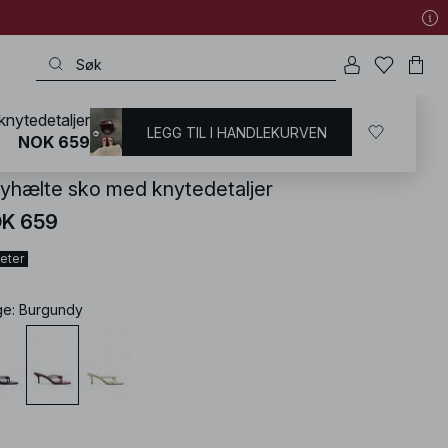
nytedetaljer
LEGG TIL I HANDLEKURVEN
KD
/
Sko
/
Høyhælte sko
NOK 659
yhælte sko med knytedetaljer
K 659
eter
ge
:
Burgundy