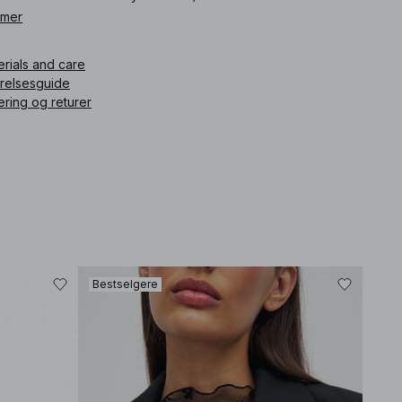
 mer
ikkelnummer
:
1100-013179-0212
erials and care
rrelsesguide
ering og returer
Bestselgere