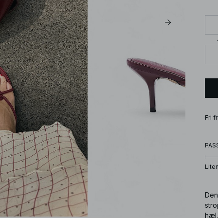
Fri 
PAS
Lite
Den
str
hæl.