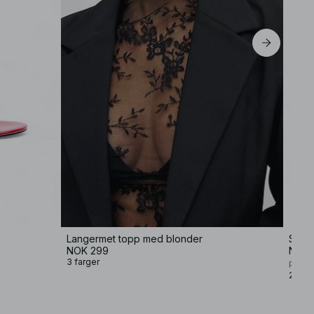
Langermet topp med blonder
Sling
NOK 299
NOK 
3 farger
Premi
2 farg