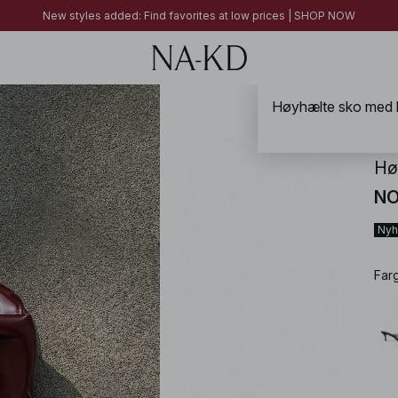
New styles added: Find favorites at low prices | SHOP NOW
New styles added: Find favorites at low prices | SHOP NOW
FINAL SALE | SHOP NOW
Høyhælte sko med k
NA-
Hø
NO
Nyh
Far