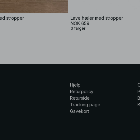
ed stropper
Lave hæler med stropper
NOK 659
3 farger
Hjelp
Returpolicy
P
Returside
B
Tracking page
B
Gavekort