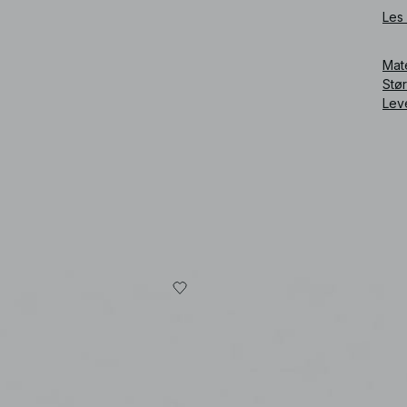
Les
Art
Mat
Stø
Lev