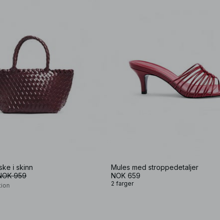
ke i skinn
Mules med stroppedetaljer
NOK 959
NOK 659
2 farger
tion