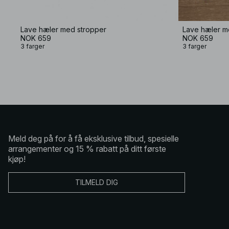
Lave hæler med stropper
Lave hæler m
NOK 659
NOK 659
3 farger
3 farger
Meld deg på for å få eksklusive tilbud, spesielle
arrangementer og 15 % rabatt på ditt første
kjøp!
TILMELD DIG