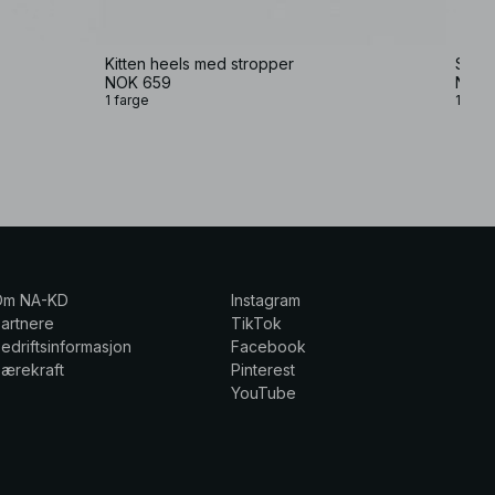
Kitten heels med stropper
Strap
NOK 659
NOK 
1 farge
1 farg
Om NA-KD
Instagram
artnere
TikTok
edriftsinformasjon
Facebook
ærekraft
Pinterest
YouTube