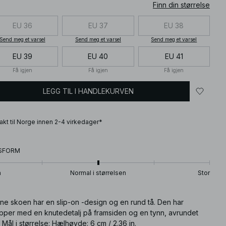
Finn din størrelse
EU 36
EU 37
EU 38
Send meg et varsel
Send meg et varsel
Send meg et varsel
EU 39
EU 40
EU 41
Få igjen
Få igjen
Få igjen
LEGG TIL I HANDLEKURVEN
frakt til Norge innen 2-4 virkedager*
SFORM
n
Normal i størrelsen
Stor
ne skoen har en slip-on -design og en rund tå. Den har
opper med en knutedetalj på framsiden og en tynn, avrundet
 Mål i størrelse: Hælhøyde: 6 cm / 2.36 in.