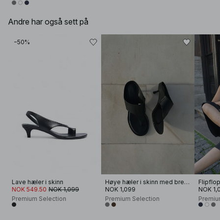
Andre har også sett på
−50%
Lave hæler i skinn
Høye hæler i skinn med brede stropper
Flipflo
NOK 549.50
NOK 1,099
NOK 1,099
NOK 1,
Premium Selection
Premium Selection
Premiu