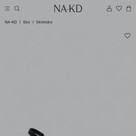
langermete topper
topper
bukser
kjoler
brune
NA-KD
/
Sko
/
Skinnsko